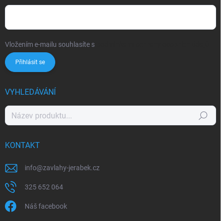
Vložením e-mailu souhlasíte s
podmínkami ochrany osobních údajů
Přihlásit se
VYHLEDÁVÁNÍ
Hledat
KONTAKT
info
@
zavlahy-jerabek.cz
325 652 064
Náš facebook