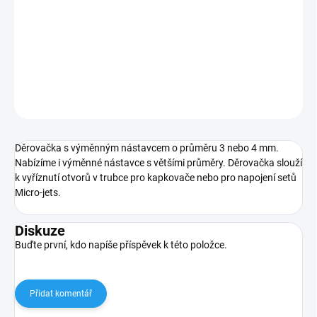
Děrovačka s výměnným nástavcem o průměru 3 nebo 4 mm.
Nabízíme i výměnné nástavce s většími průměry. Děrovačka slouží
k vyříznutí otvorů v trubce pro kapkovače nebo pro napojení setů
Micro-jets.
DETAILNÍ INFORMACE
ZEPTAT SE
Děrovačka s výměnným nástavcem o průměru 3 nebo 4 mm.
Nabízíme i výměnné nástavce s většími průměry. Děrovačka slouží
k vyříznutí otvorů v trubce pro kapkovače nebo pro napojení setů
Micro-jets.
Diskuze
Buďte první, kdo napíše příspěvek k této položce.
Přidat komentář