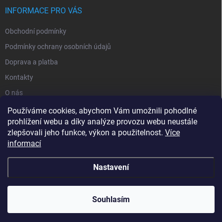
INFORMACE PRO VÁS
Obchodní podmínky
Podmínky ochrany osobních údajů
Doprava a platba
Kontakty
O nás
Reklamace
Používáme cookies, abychom Vám umožnili pohodlné
prohlížení webu a díky analýze provozu webu neustále
zlepšovali jeho funkce, výkon a použitelnost.
Více
informací
Nastavení
Copyright 2026
zavlahy-jerabek.cz
. Všechna práva vyhrazena.
Souhlasím
Vytvořil Shoptet