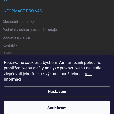
INFORMACE PRO VÁS
Obchodní podmínky
Podmínky ochrany osobních údajů
Doprava a platba
Kontakty
O nás
Reklamace
Používáme cookies, abychom Vám umožnili pohodlné
prohlížení webu a díky analýze provozu webu neustále
zlepšovali jeho funkce, výkon a použitelnost.
Více
informací
Nastavení
Copyright 2026
zavlahy-jerabek.cz
. Všechna práva vyhrazena.
Souhlasím
Vytvořil Shoptet