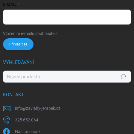
E-MAIL
Vložením e-mailu souhlasíte s
podmínkami ochrany osobních údajů
Přihlásit se
VYHLEDÁVÁNÍ
Hledat
KONTAKT
info
@
zavlahy-jerabek.cz
325 652 064
Náš facebook