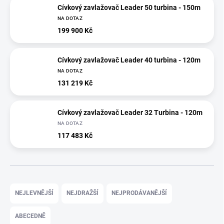
Cívkový zavlažovač Leader 50 turbina - 150m
NA DOTAZ
199 900 Kč
Cívkový zavlažovač Leader 40 turbina - 120m
NA DOTAZ
131 219 Kč
Cívkový zavlažovač Leader 32 Turbina - 120m
NA DOTAZ
117 483 Kč
Ř
a
NEJLEVNĚJŠÍ
NEJDRAŽŠÍ
NEJPRODÁVANĚJŠÍ
z
e
ABECEDNĚ