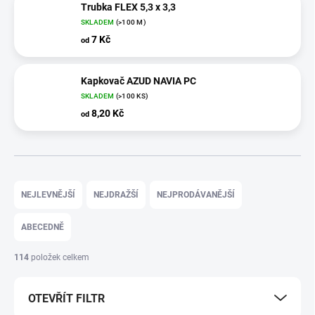
Trubka FLEX 5,3 x 3,3
SKLADEM
(>100 M)
7 Kč
od
Kapkovač AZUD NAVIA PC
SKLADEM
(>100 KS)
8,20 Kč
od
Ř
a
NEJLEVNĚJŠÍ
NEJDRAŽŠÍ
NEJPRODÁVANĚJŠÍ
z
e
ABECEDNĚ
n
í
114
položek celkem
p
r
OTEVŘÍT FILTR
o