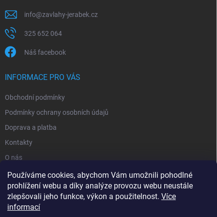
info
@
zavlahy-jerabek.cz
325 652 064
Náš facebook
INFORMACE PRO VÁS
Obchodní podmínky
Podmínky ochrany osobních údajů
Doprava a platba
Kontakty
O nás
Reklamace
Používáme cookies, abychom Vám umožnili pohodlné
prohlížení webu a díky analýze provozu webu neustále
zlepšovali jeho funkce, výkon a použitelnost.
Více
informací