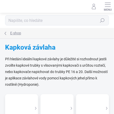
Přejít
na
obsah
Hledat
E-shop
Kapková závlaha
Při hledání ideální kapkové závlahy je důležité si rozhodnout jestli
zvolíte kapkové trubky s vlisovanými kapkovači s určitou roztečí,
nebo kapkovače napichovat do trubky PE 16 a 20. Další možností
je aplikace závlahové vody pomocí kapkových jehel přímo k
rostlině (Hydroponie).