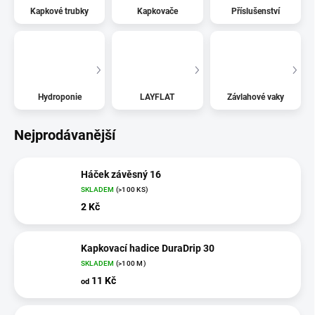
Kapkové trubky
Kapkovače
Příslušenství
Hydroponie
LAYFLAT
Závlahové vaky
Nejprodávanější
Háček závěsný 16
SKLADEM
(>100 KS)
2 Kč
Kapkovací hadice DuraDrip 30
SKLADEM
(>100 M)
11 Kč
od