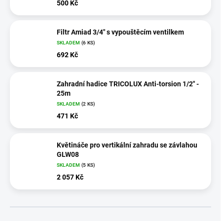
500 Kč
Filtr Amiad 3/4" s vypouštěcím ventilkem
SKLADEM
(6 KS)
692 Kč
Zahradní hadice TRICOLUX Anti-torsion 1/2" -
25m
SKLADEM
(2 KS)
471 Kč
Květináče pro vertikální zahradu se závlahou
GLW08
SKLADEM
(5 KS)
2 057 Kč