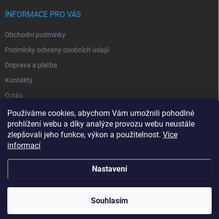
INFORMACE PRO VÁS
Obchodní podmínky
Podmínky ochrany osobních údajů
Doprava a platba
Kontakty
O nás
Reklamace
Používáme cookies, abychom Vám umožnili pohodlné
prohlížení webu a díky analýze provozu webu neustále
zlepšovali jeho funkce, výkon a použitelnost.
Více
informací
Nastavení
Copyright 2026
zavlahy-jerabek.cz
. Všechna práva vyhrazena.
Souhlasím
Vytvořil Shoptet