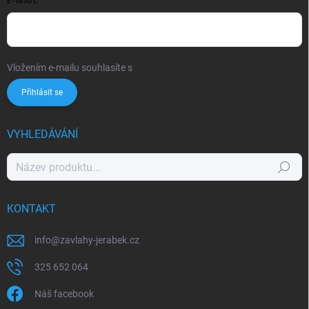
E-MAIL
Vložením e-mailu souhlasíte s
podmínkami ochrany osobních údajů
Přihlásit se
VYHLEDÁVÁNÍ
Hledat
KONTAKT
info
@
zavlahy-jerabek.cz
325 652 064
Náš facebook