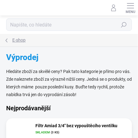
Přejít
na
obsah
Hledat
E-shop
Výprodej
Hledáte zboží za skvělé ceny? Pak tato kategorie je přímo pro vás.
Zde naleznete zboží za výrazně nižší ceny. Jedná se o produkty, od
kterých máme pouze poslední kusy. Buďte tedy rychlí, protože
nabídka trvá jen do vyprodání zásob!
Nejprodávanější
Filtr Amiad 3/4" bez vypouštěcího ventilku
SKLADEM
(3 KS)