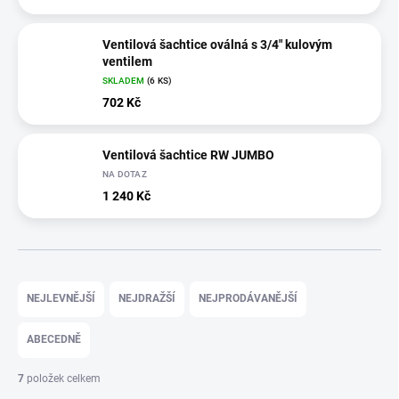
Ventilová šachtice oválná s 3/4" kulovým
ventilem
SKLADEM
(6 KS)
702 Kč
Ventilová šachtice RW JUMBO
NA DOTAZ
1 240 Kč
Ř
a
NEJLEVNĚJŠÍ
NEJDRAŽŠÍ
NEJPRODÁVANĚJŠÍ
z
e
ABECEDNĚ
n
í
7
položek celkem
p