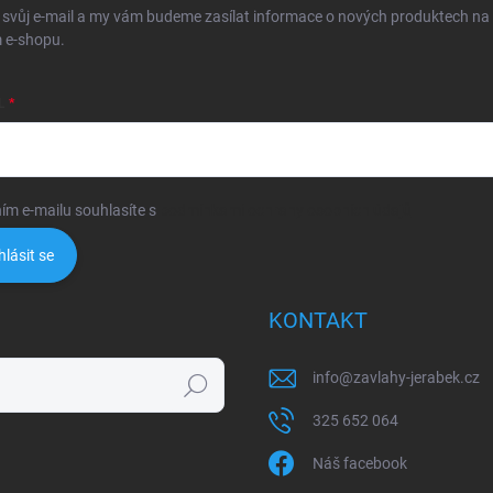
 svůj e-mail a my vám budeme zasílat informace o nových produktech na
 e-shopu.
L
ím e-mailu souhlasíte s
podmínkami ochrany osobních údajů
hlásit se
KONTAKT
info
@
zavlahy-jerabek.cz
Hledat
325 652 064
Náš facebook