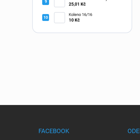
rotorem a žlutou tryskou
25,01 Kč
Koleno 16/16
10 Kč
Z
á
p
a
FACEBOOK
ODE
t