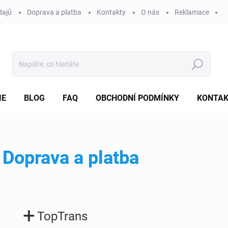
dajů
Doprava a platba
Kontakty
O nás
Reklamace
Hledat
IE
BLOG
FAQ
OBCHODNÍ PODMÍNKY
KONTA
Doprava a platba
+
TopTrans