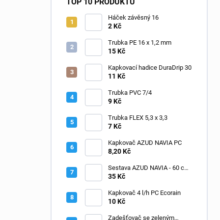
TOP 10 PRODUKTŮ
Háček závěsný 16
2 Kč
Trubka PE 16 x 1,2 mm
15 Kč
Kapkovací hadice DuraDrip 30
11 Kč
Trubka PVC 7/4
9 Kč
Trubka FLEX 5,3 x 3,3
7 Kč
Kapkovač AZUD NAVIA PC
8,20 Kč
Sestava AZUD NAVIA - 60 cm,
jehly zahnuté
35 Kč
Kapkovač 4 l/h PC Ecorain
10 Kč
Zadešťovač se zeleným