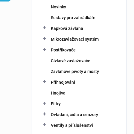
n
Novinky
í
p
Sestavy pro zahrádkáře
a
n
Kapková závlaha
e
Mikrozavlažovací systém
l
Postřikovače
Cívkové zavlažovače
Závlahové pivoty a mosty
Přihnojování
Hnojiva
Filtry
Ovládání, čidla a senzory
Ventily a příslušenství