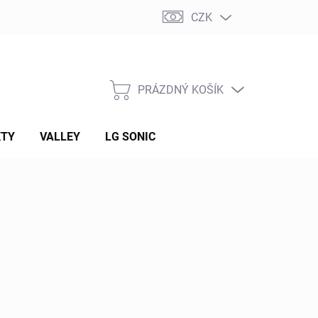
CZK
PRÁZDNÝ KOŠÍK
NÁKUPNÍ
KOŠÍK
KTY
VALLEY
LG SONIC