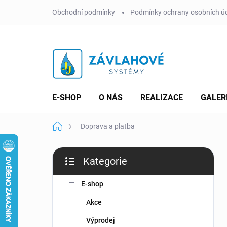
Přejít
Obchodní podmínky
Podmínky ochrany osobních ú
na
obsah
E-SHOP
O NÁS
REALIZACE
GALER
Domů
Doprava a platba
P
Kategorie
o
Přeskočit
s
kategorie
t
E-shop
r
Akce
a
n
Výprodej