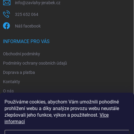
info
@
zavlahy-jerabek.cz
325 652 064
Náš facebook
INFORMACE PRO VÁS
Obchodní podmínky
Podmínky ochrany osobních údajů
Doprava a platba
Kontakty
O nás
Reklamace
Používáme cookies, abychom Vám umožnili pohodlné
prohlížení webu a díky analýze provozu webu neustále
zlepšovali jeho funkce, výkon a použitelnost.
Více
informací