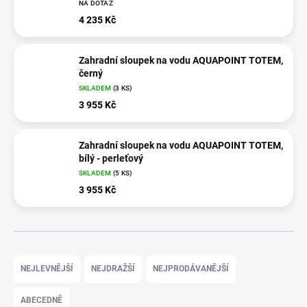
NA DOTAZ
4 235 Kč
Zahradní sloupek na vodu AQUAPOINT TOTEM,
černý
SKLADEM
(3 KS)
3 955 Kč
Zahradní sloupek na vodu AQUAPOINT TOTEM,
bílý - perleťový
SKLADEM
(5 KS)
3 955 Kč
Ř
a
NEJLEVNĚJŠÍ
NEJDRAŽŠÍ
NEJPRODÁVANĚJŠÍ
z
e
ABECEDNĚ