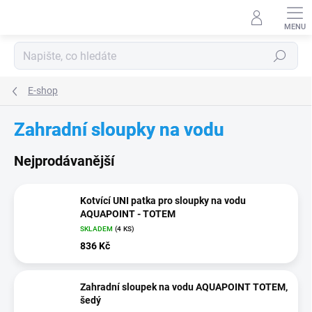
Přejít
na
obsah
Hledat
E-shop
Zahradní sloupky na vodu
Nejprodávanější
Kotvící UNI patka pro sloupky na vodu
AQUAPOINT - TOTEM
SKLADEM
(4 KS)
836 Kč
Zahradní sloupek na vodu AQUAPOINT TOTEM,
šedý