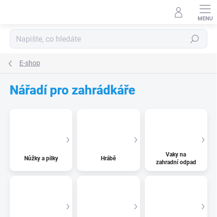
Přejít
na
obsah
Hledat
E-shop
Nářadí pro zahrádkáře
Vaky na
Nůžky a pilky
Hrábě
zahradní odpad