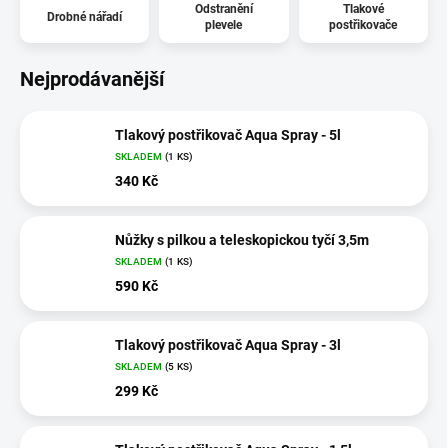
Odstranění
Tlakové
Drobné nářadí
plevele
postřikovače
Nejprodávanější
Tlakový postřikovač Aqua Spray - 5l
SKLADEM
(1 KS)
340 Kč
Nůžky s pilkou a teleskopickou tyčí 3,5m
SKLADEM
(1 KS)
590 Kč
Tlakový postřikovač Aqua Spray - 3l
SKLADEM
(5 KS)
299 Kč