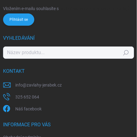
Vložením e-mailu souhlasíte s
podmínkami ochrany osobních údajů
Přihlásit se
VYHLEDÁVÁNÍ
Hledat
KONTAKT
info
@
zavlahy-jerabek.cz
325 652 064
Náš facebook
INFORMACE PRO VÁS