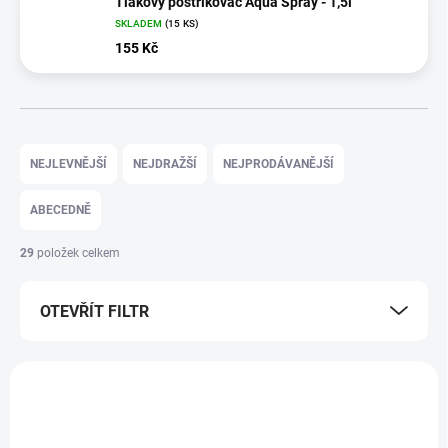
Tlakový postřikovač Aqua Spray - 1,5l
SKLADEM
(15 KS)
155 Kč
Ř
a
NEJLEVNĚJŠÍ
NEJDRAŽŠÍ
NEJPRODÁVANĚJŠÍ
z
e
ABECEDNĚ
n
í
29
položek celkem
p
r
OTEVŘÍT FILTR
o
d
u
V
k
ý
t
B02030
p
ů
i