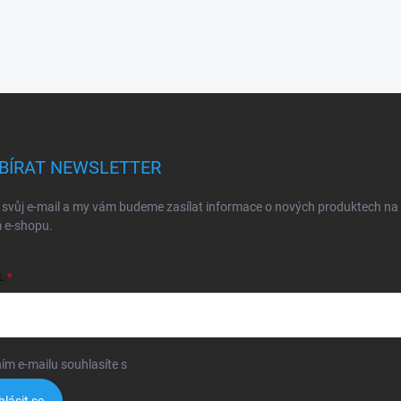
BÍRAT NEWSLETTER
 svůj e-mail a my vám budeme zasílat informace o nových produktech na
 e-shopu.
L
ím e-mailu souhlasíte s
podmínkami ochrany osobních údajů