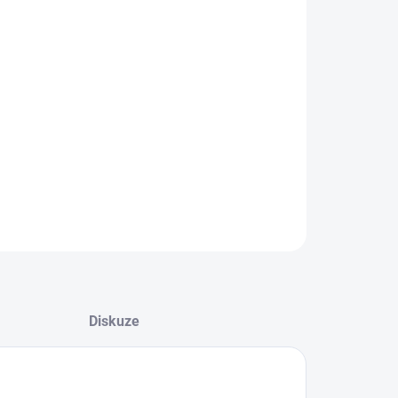
−
+
Přidat do košíku
radní hrábě s 26 mi pružnými zuby vyrobenými z
ce kvalitního plastu, robustní závit umožňuje
dné smontování s kovovou rukojetí. Vhodné na
ání listí a jemné posekané trávy.
ILNÍ INFORMACE
ZEPTAT SE
Diskuze