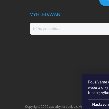
Při
VYHLEDÁVÁNÍ
Používáme c
webu a díky
funkce, výko
Nastaven
Copyright 2026
zavlahy-jerabek.cz
. Všechna práva vyh