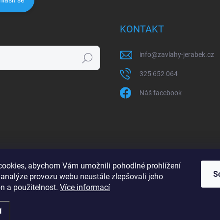
hlásit se
KONTAKT
info
@
zavlahy-jerabek.cz
Hledat
325 652 064
Náš facebook
ookies, abychom Vám umožnili pohodlné prohlížení
S
 analýze provozu webu neustále zlepšovali jeho
n a použitelnost.
Více informací
í
razena.