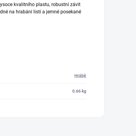
oce kvalitního plastu, robustní závit
né na hrabání listí a jemné posekané
Hrábě
0.66 kg