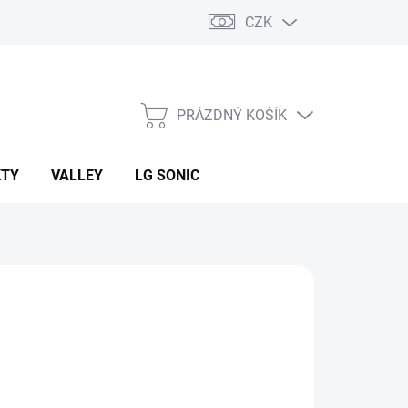
CZK
PRÁZDNÝ KOŠÍK
NÁKUPNÍ
KOŠÍK
KTY
VALLEY
LG SONIC
:
BRADAS
99 Kč
239 Kč
ná
LADEM
(14 KS)
: