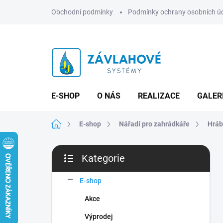
Přejít
Obchodní podmínky
Podmínky ochrany osobních ú
na
obsah
E-SHOP
O NÁS
REALIZACE
GALER
Domů
E-shop
Nářadí pro zahrádkáře
Hrá
P
Kategorie
o
Přeskočit
s
kategorie
t
E-shop
r
Akce
a
n
Výprodej