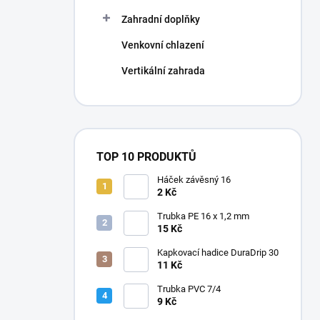
Zahradní doplňky
Venkovní chlazení
Vertikální zahrada
TOP 10 PRODUKTŮ
Háček závěsný 16
2 Kč
Trubka PE 16 x 1,2 mm
15 Kč
Kapkovací hadice DuraDrip 30
11 Kč
Trubka PVC 7/4
9 Kč