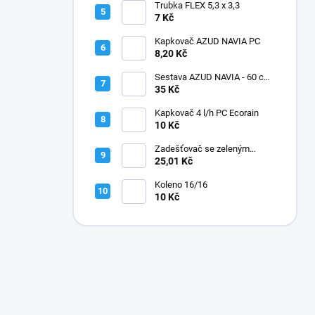
Trubka FLEX 5,3 x 3,3
7 Kč
Kapkovač AZUD NAVIA PC
8,20 Kč
Sestava AZUD NAVIA - 60 cm,
jehly zahnuté
35 Kč
Kapkovač 4 l/h PC Ecorain
10 Kč
Zadešťovač se zeleným
rotorem a žlutou tryskou
25,01 Kč
Koleno 16/16
10 Kč