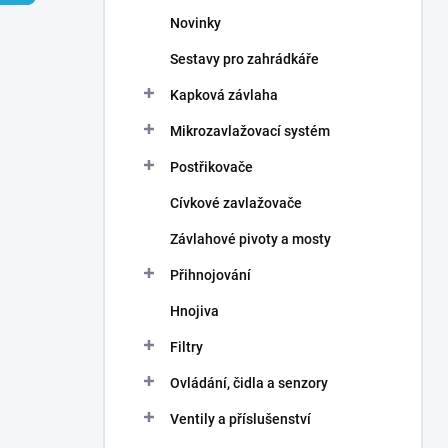
n
Novinky
í
p
Sestavy pro zahrádkáře
a
n
Kapková závlaha
e
Mikrozavlažovací systém
l
Postřikovače
Cívkové zavlažovače
Závlahové pivoty a mosty
Přihnojování
Hnojiva
Filtry
Ovládání, čidla a senzory
Ventily a příslušenství