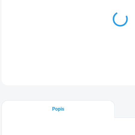
Zah
vyso
sna
hrab
DETA
Popis