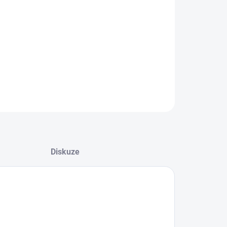
−
+
Přidat do košíku
yrintové kapkovače bez tlakové regulace.
ILNÍ INFORMACE
ZEPTAT SE
Diskuze