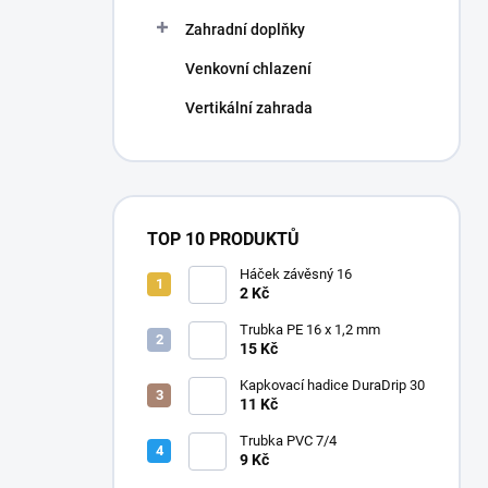
Zahradní doplňky
Venkovní chlazení
Vertikální zahrada
TOP 10 PRODUKTŮ
Háček závěsný 16
2 Kč
Trubka PE 16 x 1,2 mm
15 Kč
Kapkovací hadice DuraDrip 30
11 Kč
Trubka PVC 7/4
9 Kč