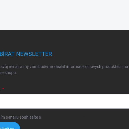
BÍRAT NEWSLETTER
 svůj e-mail a my vám budeme zasílat informace o nových produktech na
 e-shopu.
L
ím e-mailu souhlasíte s
podmínkami ochrany osobních údajů