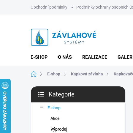
Přejít
Obchodní podmínky
Podmínky ochrany osobních ú
na
obsah
E-SHOP
O NÁS
REALIZACE
GALER
Domů
E-shop
Kapková závlaha
Kapkovač
P
Kategorie
o
Přeskočit
s
kategorie
t
E-shop
r
Akce
a
n
Výprodej