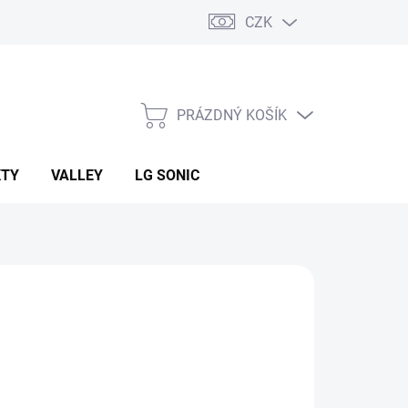
CZK
PRÁZDNÝ KOŠÍK
NÁKUPNÍ
KOŠÍK
KTY
VALLEY
LG SONIC
:
AZUD
Kč
ná
LADEM
(>100 KS)
: