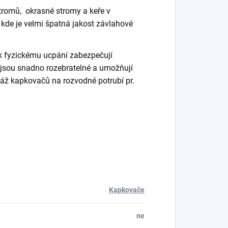
romů, okrasné stromy a keře v
kde je velmi špatná jakost závlahové
 k fyzickému ucpání zabezpečují
jsou snadno rozebratelné a umožňují
áž kapkovačů na rozvodné potrubí pr.
Kapkovače
ne