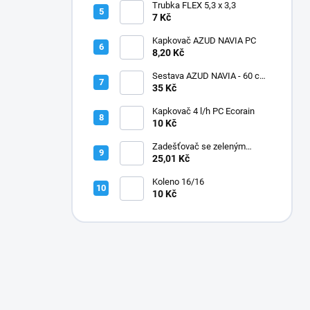
Trubka FLEX 5,3 x 3,3
7 Kč
Kapkovač AZUD NAVIA PC
8,20 Kč
Sestava AZUD NAVIA - 60 cm,
jehly zahnuté
35 Kč
Kapkovač 4 l/h PC Ecorain
10 Kč
Zadešťovač se zeleným
rotorem a žlutou tryskou
25,01 Kč
Koleno 16/16
10 Kč