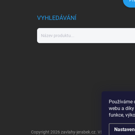
Při
VYHLEDÁVÁNÍ
Používáme c
webu a díky
funkce, výko
Nastaven
Copyright 2026
zavlahy-jerabek.cz
. Všechna práva vyh