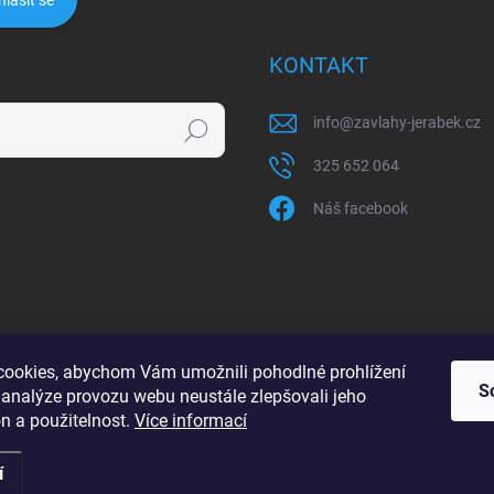
hlásit se
KONTAKT
info
@
zavlahy-jerabek.cz
Hledat
325 652 064
Náš facebook
ookies, abychom Vám umožnili pohodlné prohlížení
S
 analýze provozu webu neustále zlepšovali jeho
n a použitelnost.
Více informací
í
razena.