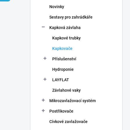
n
Novinky
í
p
Sestavy pro zahrádkáře
a
n
Kapková závlaha
e
Kapkové trubky
l
Kapkovače
Příslušenství
Hydroponie
LAYFLAT
Závlahové vaky
Mikrozavlažovací systém
Postřikovače
Cívkové zavlažovače