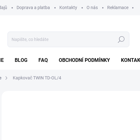
dajů
Doprava a platba
Kontakty
O nás
Reklamace
Hledat
IE
BLOG
FAQ
OBCHODNÍ PODMÍNKY
KONTA
e
Kapkovač TWIN TD-OL/4
Neohodnoceno
Podrobnosti hodnocení
ZNAČKA
6 
Měr
SK
cena