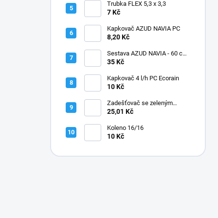
Trubka FLEX 5,3 x 3,3
7 Kč
Kapkovač AZUD NAVIA PC
8,20 Kč
Sestava AZUD NAVIA - 60 cm,
jehly zahnuté
35 Kč
Kapkovač 4 l/h PC Ecorain
10 Kč
Zadešťovač se zeleným
rotorem a žlutou tryskou
25,01 Kč
Koleno 16/16
10 Kč