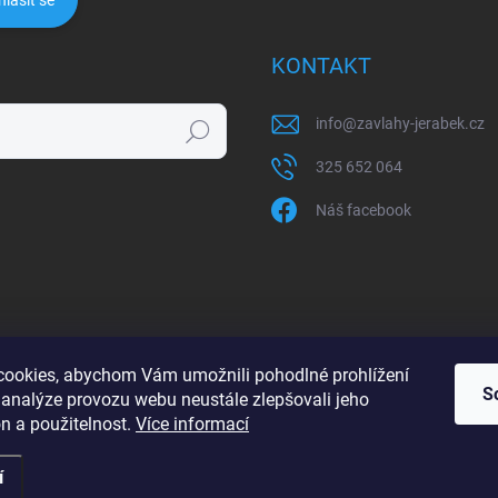
hlásit se
KONTAKT
info
@
zavlahy-jerabek.cz
Hledat
325 652 064
Náš facebook
ookies, abychom Vám umožnili pohodlné prohlížení
S
 analýze provozu webu neustále zlepšovali jeho
n a použitelnost.
Více informací
í
razena.