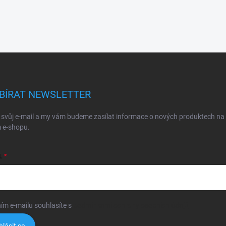
BÍRAT NEWSLETTER
 svůj e-mail a my vám budeme zasílat informace o nových produktech na
 e-shopu.
L
ím e-mailu souhlasíte s
podmínkami ochrany osobních údajů