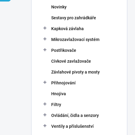
n
Novinky
í
p
Sestavy pro zahrádkáře
a
n
Kapková závlaha
e
Mikrozavlažovací systém
l
Postřikovače
Cívkové zavlažovače
Závlahové pivoty a mosty
Přihnojování
Hnojiva
Filtry
Ovládání, čidla a senzory
Ventily a příslušenství