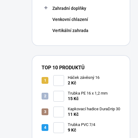
Zahradní doplňky
Venkovní chlazení
Vertikální zahrada
TOP 10 PRODUKTŮ
Háček závěsný 16
2 Kč
Trubka PE 16 x 1,2 mm
15 Kč
Kapkovací hadice DuraDrip 30
11 Kč
Trubka PVC 7/4
9 Kč