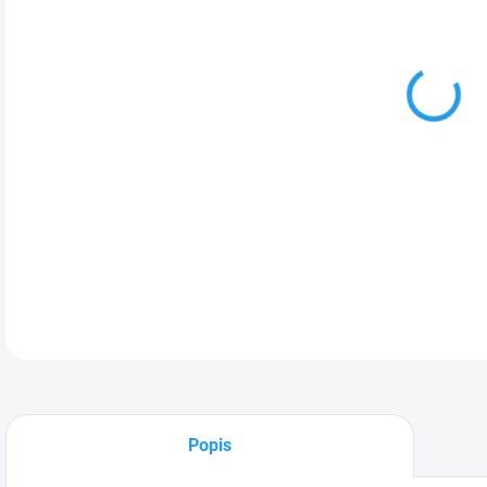
Kart
Sna
plev
štět
kart
DETA
Popis