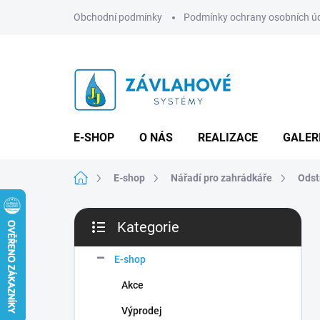
Přejít
Obchodní podmínky
Podmínky ochrany osobních ú
na
obsah
E-SHOP
O NÁS
REALIZACE
GALER
Domů
E-shop
Nářadí pro zahrádkáře
Odst
P
Kategorie
o
Přeskočit
s
kategorie
t
E-shop
r
Akce
a
n
Výprodej