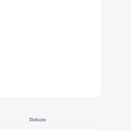
−
+
Přidat do košíku
áč na spáry s teleskopickou rukojetí 80-140cm.
dno a jednoduše, jedním pohybem, odstraníte
el, trávu a nečistoty ze spár. Ocelový trn a měděné
iny odstraní i ten nejhouževnatější plevel. Drátěný
áč navíc lehce odstraní mech a nečistoty z dlažby.
ILNÍ INFORMACE
ZEPTAT SE
Diskuze