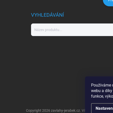
Při
VYHLEDÁVÁNÍ
Používáme c
webu a díky
funkce, výko
Nastaven
Copyright 2026
zavlahy-jerabek.cz
. Všechna práva vyh