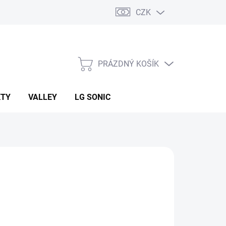
CZK
PRÁZDNÝ KOŠÍK
NÁKUPNÍ
KOŠÍK
KTY
VALLEY
LG SONIC
:
BRADAS
26 Kč
ná
LADEM
(20 KS)
: