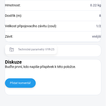
Hmotnost
:
0.22 kg
Dostřik (m)
:
8
Velikost připojovacího závitu (coul)
:
1/2
Závit
:
vnější
Technické parametry VYR-25
Diskuze
Buďte první, kdo napíše příspěvek k této položce.
Přidat komentář