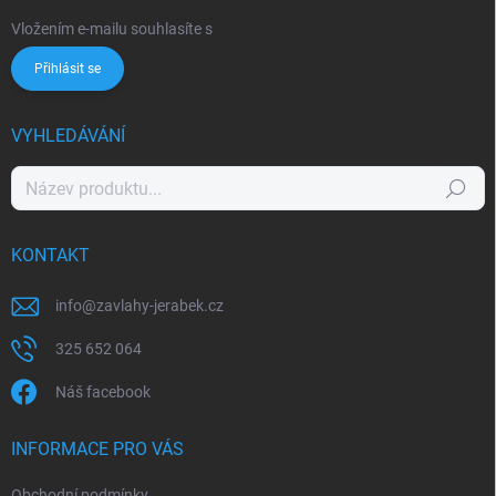
Vložením e-mailu souhlasíte s
podmínkami ochrany osobních údajů
Přihlásit se
VYHLEDÁVÁNÍ
Hledat
KONTAKT
info
@
zavlahy-jerabek.cz
325 652 064
Náš facebook
INFORMACE PRO VÁS
Obchodní podmínky