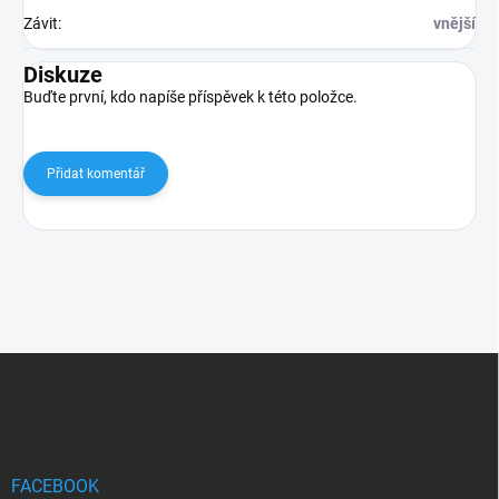
Závit
:
vnější
Diskuze
Buďte první, kdo napíše příspěvek k této položce.
Přidat komentář
Z
á
p
a
t
í
FACEBOOK