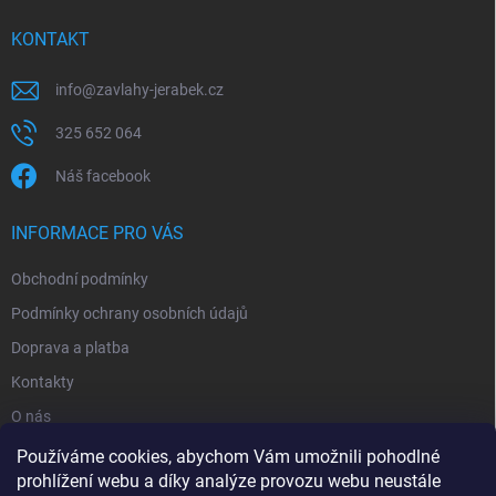
KONTAKT
info
@
zavlahy-jerabek.cz
325 652 064
Náš facebook
INFORMACE PRO VÁS
Obchodní podmínky
Podmínky ochrany osobních údajů
Doprava a platba
Kontakty
O nás
Reklamace
Používáme cookies, abychom Vám umožnili pohodlné
prohlížení webu a díky analýze provozu webu neustále