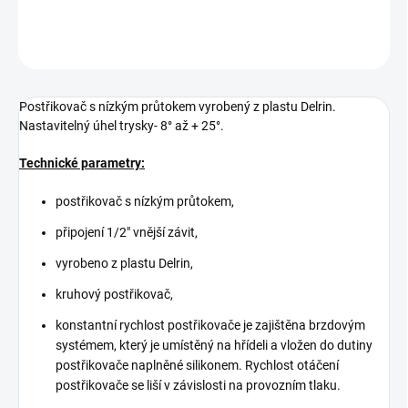
DETAILNÍ INFORMACE
ZEPTAT SE
Postřikovač s nízkým průtokem vyrobený z plastu Delrin.
Nastavitelný úhel trysky- 8° až + 25°.
Technické parametry:
postřikovač s nízkým průtokem,
připojení 1/2" vnější závit,
vyrobeno z plastu Delrin,
kruhový postřikovač,
konstantní rychlost postřikovače je zajištěna brzdovým
systémem, který je umístěný na hřídeli a vložen do dutiny
postřikovače naplněné silikonem. Rychlost otáčení
postřikovače se liší v závislosti na provozním tlaku.