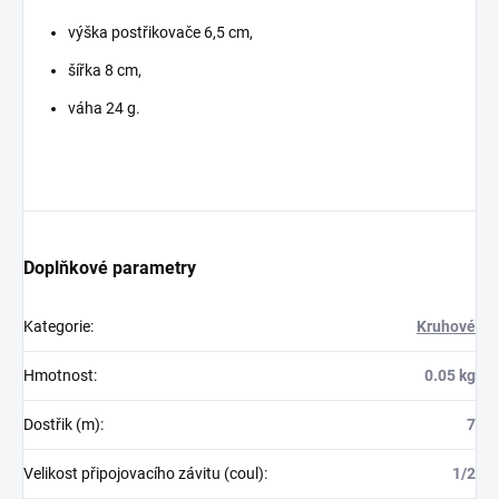
výška postřikovače 6,5 cm,
šířka 8 cm,
váha 24 g.
Doplňkové parametry
Kategorie
:
Kruhové
Hmotnost
:
0.05 kg
Dostřik (m)
:
7
Velikost připojovacího závitu (coul)
:
1/2