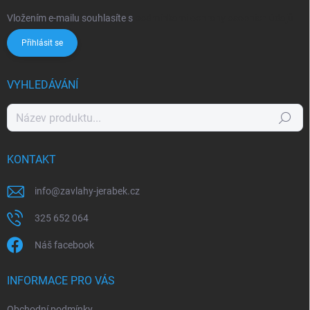
Vložením e-mailu souhlasíte s
podmínkami ochrany osobních údajů
Přihlásit se
VYHLEDÁVÁNÍ
Hledat
KONTAKT
info
@
zavlahy-jerabek.cz
325 652 064
Náš facebook
INFORMACE PRO VÁS
Obchodní podmínky