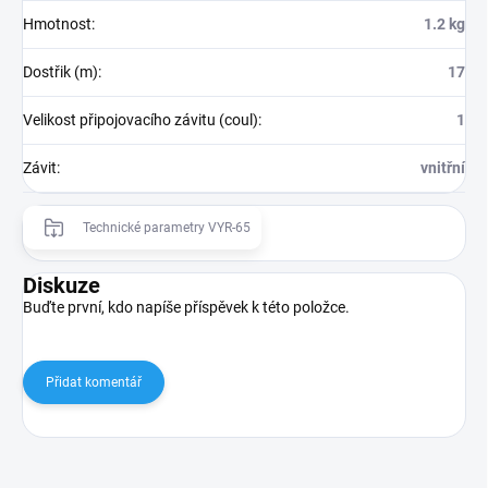
Hmotnost
:
1.2 kg
Dostřik (m)
:
17
Velikost připojovacího závitu (coul)
:
1
Závit
:
vnitřní
Technické parametry VYR-65
Diskuze
Buďte první, kdo napíše příspěvek k této položce.
Přidat komentář