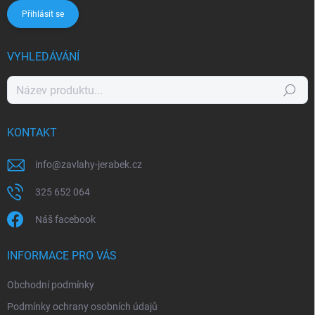
Přihlásit se
VYHLEDÁVÁNÍ
Hledat
KONTAKT
info
@
zavlahy-jerabek.cz
325 652 064
Náš facebook
INFORMACE PRO VÁS
Obchodní podmínky
Podmínky ochrany osobních údajů