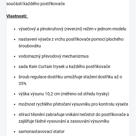
součástí každého postřikovače.
Vlastnosti:
výsečový a plnokruhový (reverzní) režim v jednom modelu
nastavení výseče z vrchu postřikovače pomocí plochého
šroubováku
vodomazný převodový mechanizmus
sada Rain Curtain trysek u každého postřikovače
šroub regulace dostřiku umožňuje stažení dostřiku až o
35%
výška výsunu 10,2 cm (měřeno od středu trysky)
možnost rychlého přetočení výsuvníku pro kontrolu výseče
stírací těsnění zabraňuje vnikání nečistot do postřikovače a
zajišťuje řádné vysouvání a zasouvání výsuvníku
samonastavovací stator