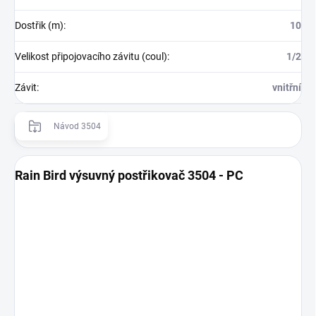
Dostřik (m)
:
10
Velikost připojovacího závitu (coul)
:
1/2
Závit
:
vnitřní
Návod 3504
Rain Bird výsuvný postřikovač 3504 - PC