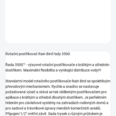
trysek.Postřikovač s přidaným označením SAM je navíc osazen
zpětným ventilem, který zabraňuje vytékání vody z postřikovače
po konci závlahy (u instalace na pozemku s velkým převýšením).
DETAILNÍ INFORMACE
ZEPTAT SE
Rotační postřikovač Rain Bird řady 3500.
Řada 3500™ - výsuvné rotační postřikovače s krátkým a středním
dostřikem. Maximální flexibilita a vynikající distribuce vody!!!
Standartní model rotačního postřikovače Rain Bird se spolehlivým
převodovým mechanismem. Rychle a snadno se nastavuje
požadovaná výseč a stává se tak oblíbeným postřikovačem pro
aplikace s krátkým a středně dlouhým dostřikem. Je perfektním
řešením pro závlahové systémy na zahradách rodinných domů a
pro sadové a trávníkové úpravy menších komerčních areálů.
Připojení 1/2" vnitřní závit. Sada trysek s různým průtokem je