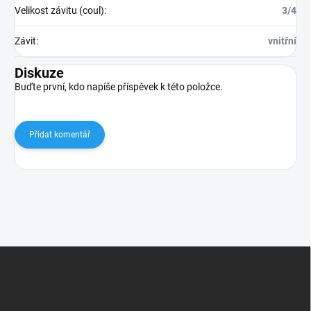
Velikost závitu (coul)
:
3/4
Závit
:
vnitřní
Diskuze
Buďte první, kdo napíše příspěvek k této položce.
Přidat komentář
Z
á
p
a