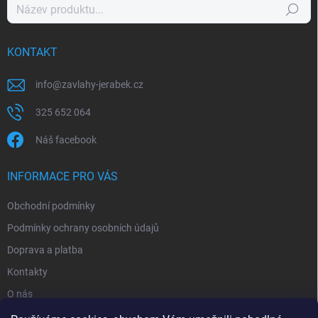
Hledat
KONTAKT
info
@
zavlahy-jerabek.cz
325 652 064
Náš facebook
INFORMACE PRO VÁS
Obchodní podmínky
Podmínky ochrany osobních údajů
Doprava a platba
Kontakty
O nás
Reklamace