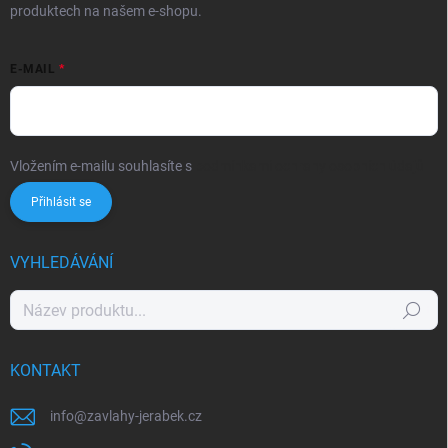
produktech na našem e-shopu.
E-MAIL
Vložením e-mailu souhlasíte s
podmínkami ochrany osobních údajů
Přihlásit se
VYHLEDÁVÁNÍ
Hledat
KONTAKT
info
@
zavlahy-jerabek.cz