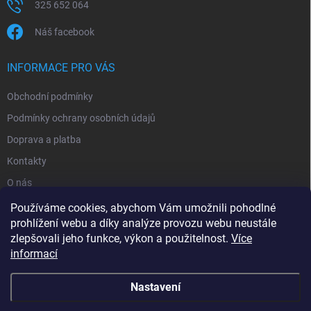
325 652 064
Náš facebook
INFORMACE PRO VÁS
Obchodní podmínky
Podmínky ochrany osobních údajů
Doprava a platba
Kontakty
O nás
Reklamace
Používáme cookies, abychom Vám umožnili pohodlné
prohlížení webu a díky analýze provozu webu neustále
zlepšovali jeho funkce, výkon a použitelnost.
Více
informací
Nastavení