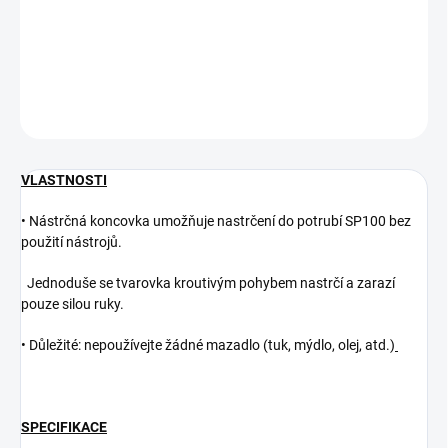
vozidlem,sekačkou atd. Také tam, kde se obtížně provádějí výkopy
– blízko zdí, obrubníků,chodníků a plotů.
DETAILNÍ INFORMACE
ZEPTAT SE
VLASTNOSTI
• Nástrčná koncovka umožňuje nastrčení do potrubí SP100 bez
použití nástrojů.
Jednoduše se tvarovka kroutivým pohybem nastrčí a zarazí
pouze silou ruky.
• Důležité: nepoužívejte žádné mazadlo (tuk, mýdlo, olej, atd.)
SPECIFIKACE