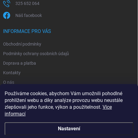
325 652 064
Náš facebook
INFORMACE PRO VÁS
Obchodní podmínky
Podmínky ochrany osobních údajů
Doprava a platba
Kontakty
O nás
Reklamace
Používáme cookies, abychom Vám umožnili pohodlné
prohlížení webu a díky analýze provozu webu neustále
zlepšovali jeho funkce, výkon a použitelnost.
Více
informací
Nastavení