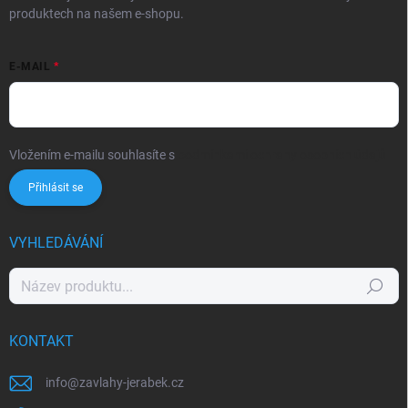
produktech na našem e-shopu.
E-MAIL
Vložením e-mailu souhlasíte s
podmínkami ochrany osobních údajů
Přihlásit se
VYHLEDÁVÁNÍ
Hledat
KONTAKT
info
@
zavlahy-jerabek.cz