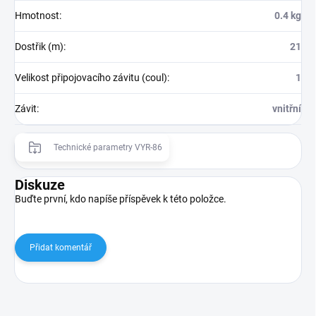
Hmotnost
:
0.4 kg
Dostřik (m)
:
21
Velikost připojovacího závitu (coul)
:
1
Závit
:
vnitřní
Technické parametry VYR-86
Diskuze
Buďte první, kdo napíše příspěvek k této položce.
Přidat komentář