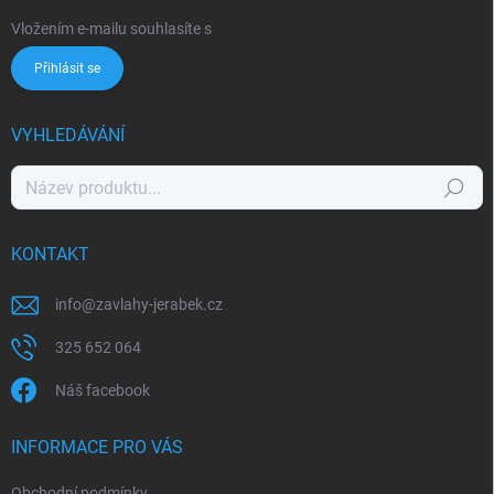
Vložením e-mailu souhlasíte s
podmínkami ochrany osobních údajů
Přihlásit se
VYHLEDÁVÁNÍ
Hledat
KONTAKT
info
@
zavlahy-jerabek.cz
325 652 064
Náš facebook
INFORMACE PRO VÁS
Obchodní podmínky