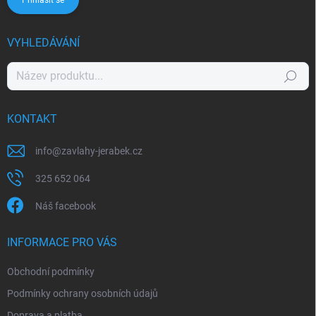
VYHLEDÁVÁNÍ
Hledat
KONTAKT
info
@
zavlahy-jerabek.cz
325 652 064
Náš facebook
INFORMACE PRO VÁS
Obchodní podmínky
Podmínky ochrany osobních údajů
Doprava a platba