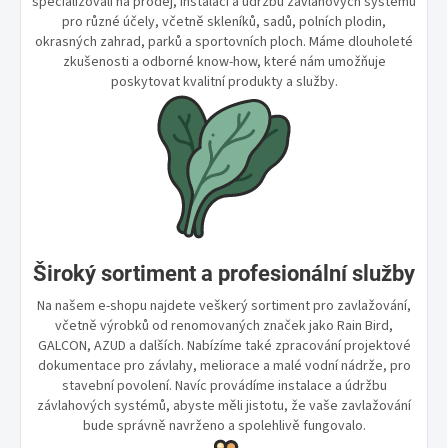
specializovali na prodej, instalaci a údržbu závlahových systémů
pro různé účely, včetně skleníků, sadů, polních plodin,
okrasných zahrad, parků a sportovních ploch. Máme dlouholeté
zkušenosti a odborné know-how, které nám umožňuje
poskytovat kvalitní produkty a služby.
Široký sortiment a profesionální služby
Na našem e-shopu najdete veškerý sortiment pro zavlažování,
včetně výrobků od renomovaných značek jako Rain Bird,
GALCON, AZUD a dalších. Nabízíme také zpracování projektové
dokumentace pro závlahy, meliorace a malé vodní nádrže, pro
stavební povolení. Navíc provádíme instalace a údržbu
závlahových systémů, abyste měli jistotu, že vaše zavlažování
bude správně navrženo a spolehlivě fungovalo.