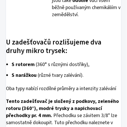
jsou také
odolné
vůči všem
běžně používaným chemikáliím v
zemědělství.
U zadešťovačů rozlišujeme dva
druhy mikro trysek:
S rotorem
(360° s různými dostřiky),
S narážkou
(různé tvary zalévání).
Oba typy nabízí rozdílné průměry a intenzity zalévání
Tento zadešťovač je složený z podkovy, zeleného
rotoru (360°), modré trysky a napichovací
přechodky pr. 4 mm.
Přechodku se závitem 3/8" lze
samostatně dokoupit. Tuto přechodku naleznete v