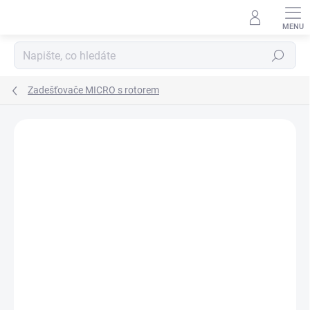
Přejít
na
obsah
Hledat
Zadešťovače MICRO s rotorem
Neohodnoceno
Podrobnosti hodnocení
ZNAČKA:
ECORAIN