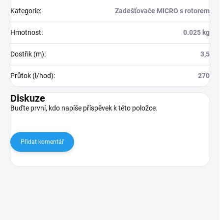
Kategorie
:
Zadešťovače MICRO s rotorem
Hmotnost
:
0.025 kg
Dostřik (m)
:
3,5
Průtok (l/hod)
:
270
Diskuze
Buďte první, kdo napíše příspěvek k této položce.
Přidat komentář