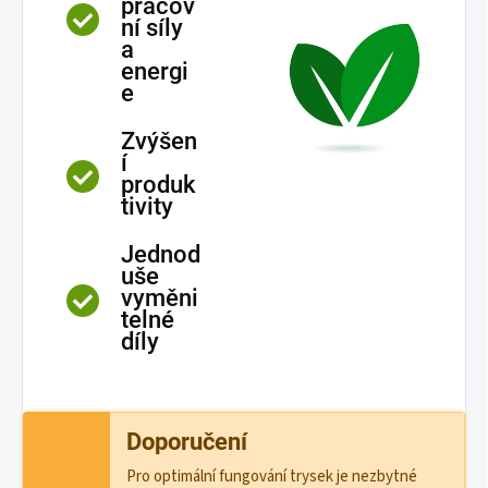
pracov
ní síly
a
energi
e
Zvýšen
í
produk
tivity
Jednod
uše
vyměni
telné
díly
Doporučení
Pro optimální fungování trysek je nezbytné