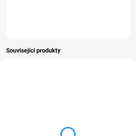
Zadešťovač s velkým dosahem určený pro zavěšení.
DETAILNÍ INFORMACE
ZEPTAT SE
Související produkty
12005
SKLADEM
(>100 KS)
Přechodka k zadešťovači
s 3/8