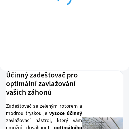
7 Kč
Do košíku
Výměnná přechodka k
zadešťovači pro napojení do
systému pomocí závitu 3/8".
Účinný zadešťovač pro
optimální zavlažování
vašich záhonů
Zadešťovač se zeleným rotorem a
modrou tryskou je
vysoce účinný
zavlažovací nástroj, který vám
umožní dosáhnout
optimálního