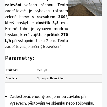
zalévání
vašeho záhonu. Tento
zadešťovač je vybaven rotorem
zelené barvy
s rozsahem 360°
,
který poskytuje
dostřik 3,5 m
.
Kromě toho je vybaven modrou
tryskou, která zajišťuje
průtok 270
L/h
při vstupním tlaku 2 bar. Tento
zadešťovač je určený k zavěšení.
Parametry:
Průtok:
270 L/h
Dostřik:
3,5 m při tlaku 2 bar
Zadešťovač vhodný pro jemnou závlahu při
výsevech, pěstování ve skleníku nebo fóliovníku,