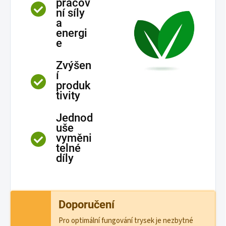
pracov
ní síly
a
energi
e
Zvýšen
í
produk
tivity
Jednod
uše
vyměni
telné
díly
Doporučení
Pro optimální fungování trysek je nezbytné