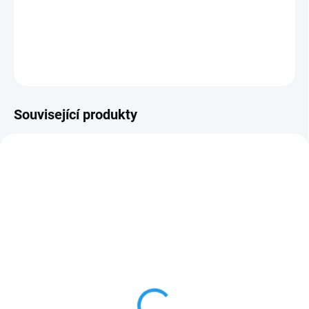
Zadešťovač s velkým dosahem určený pro zavěšení.
DETAILNÍ INFORMACE
ZEPTAT SE
Související produkty
12005
SKLADEM
(>100 KS)
Přechodka k zadešťovači
s 3/8