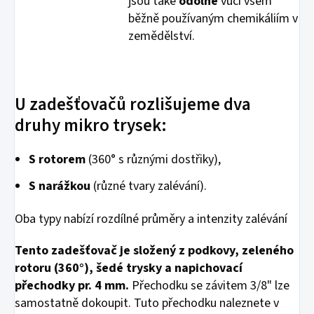
jsou také
odolné
vůči všem
běžně používaným chemikáliím v
zemědělství.
U zadešťovačů rozlišujeme dva
druhy mikro trysek:
S rotorem
(360° s různými dostřiky),
S narážkou
(různé tvary zalévání).
Oba typy nabízí rozdílné průměry a intenzity zalévání
Tento zadešťovač je složený z podkovy, zeleného
rotoru (360°), šedé trysky a napichovací
přechodky pr. 4 mm.
Přechodku se závitem 3/8" lze
samostatně dokoupit. Tuto přechodku naleznete v