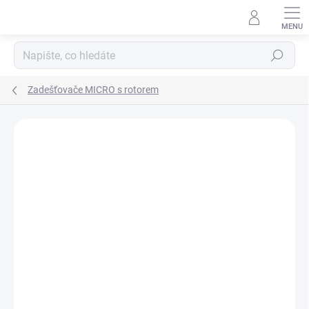
Přejít
na
obsah
Hledat
Zadešťovače MICRO s rotorem
Neohodnoceno
Podrobnosti hodnocení
ZNAČKA:
ECORAIN