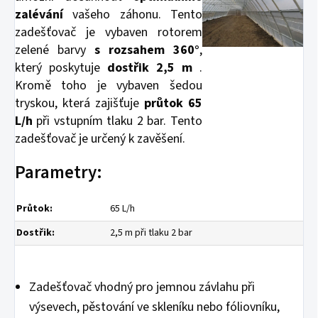
zalévání
vašeho záhonu. Tento
zadešťovač je vybaven rotorem
zelené barvy
s rozsahem 360°
,
který poskytuje
dostřik 2,5 m
.
Kromě toho je vybaven šedou
tryskou, která zajišťuje
průtok 65
L/h
při vstupním tlaku 2 bar. Tento
zadešťovač je určený k zavěšení.
Parametry:
Průtok:
65 L/h
Dostřik:
2,5 m při tlaku 2 bar
Zadešťovač vhodný pro jemnou závlahu při
výsevech, pěstování ve skleníku nebo fóliovníku,