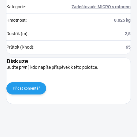
Kategorie
:
Zadešťovače MICRO s rotorem
Hmotnost
:
0.025 kg
Dostřik (m)
:
2,5
Průtok (l/hod)
:
65
Diskuze
Buďte první, kdo napíše příspěvek k této položce.
Přidat komentář