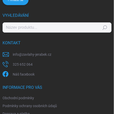
VYHLEDÁVÁNÍ
Hledat
KONTAKT
info
@
zavlahy-jerabek.cz
325 652 064
Náš facebook
INFORMACE PRO VÁS
Obchodní podmínky
Podmínky ochrany osobních údajů
Doprava a platba