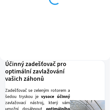
7 Kč
Do košíku
Výměnná přechodka k
zadešťovači pro napojení do
systému pomocí závitu 3/8".
Účinný zadešťovač pro
optimální zavlažování
vašich záhonů
Zadešťovač se zeleným rotorem a
šedou tryskou je
vysoce účinný
zavlažovací nástroj, který vám
umožní dosáhnout
optimálního