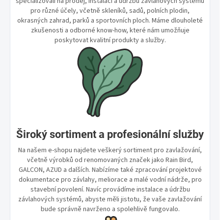
specializovali na prodej, instalaci a údržbu závlahových systémů
pro různé účely, včetně skleníků, sadů, polních plodin,
okrasných zahrad, parků a sportovních ploch. Máme dlouholeté
zkušenosti a odborné know-how, které nám umožňuje
poskytovat kvalitní produkty a služby.
Široký sortiment a profesionální služby
Na našem e-shopu najdete veškerý sortiment pro zavlažování,
včetně výrobků od renomovaných značek jako Rain Bird,
GALCON, AZUD a dalších. Nabízíme také zpracování projektové
dokumentace pro závlahy, meliorace a malé vodní nádrže, pro
stavební povolení. Navíc provádíme instalace a údržbu
závlahových systémů, abyste měli jistotu, že vaše zavlažování
bude správně navrženo a spolehlivě fungovalo.