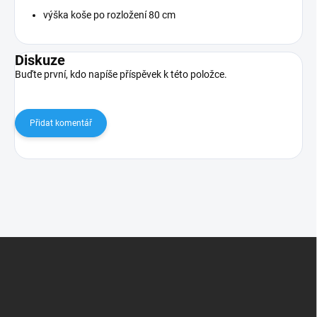
výška koše po rozložení 80 cm
Diskuze
Buďte první, kdo napíše příspěvek k této položce.
Přidat komentář
Z
á
p
a
t