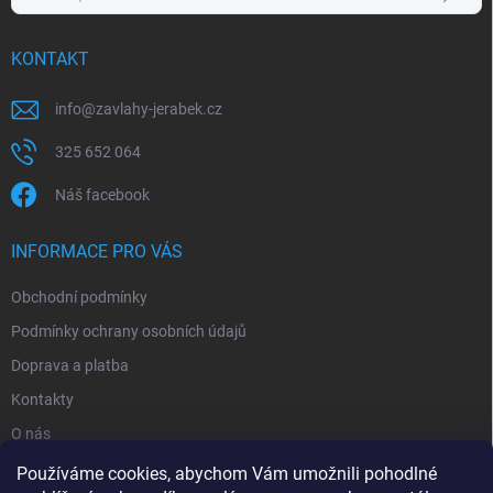
KONTAKT
info
@
zavlahy-jerabek.cz
325 652 064
Náš facebook
INFORMACE PRO VÁS
Obchodní podmínky
Podmínky ochrany osobních údajů
Doprava a platba
Kontakty
O nás
Reklamace
Používáme cookies, abychom Vám umožnili pohodlné