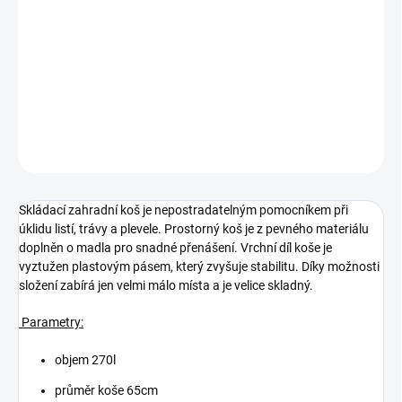
−
+
Přidat do košíku
Zahradní skládací koš PICK-UP 270l
DETAILNÍ INFORMACE
ZEPTAT SE
Skládací zahradní koš je nepostradatelným pomocníkem při
úklidu listí, trávy a plevele. Prostorný koš je z pevného materiálu
doplněn o madla pro snadné přenášení. Vrchní díl koše je
vyztužen plastovým pásem, který zvyšuje stabilitu. Díky možnosti
složení zabírá jen velmi málo místa a je velice skladný.
Parametry:
objem 270l
průměr koše 65cm