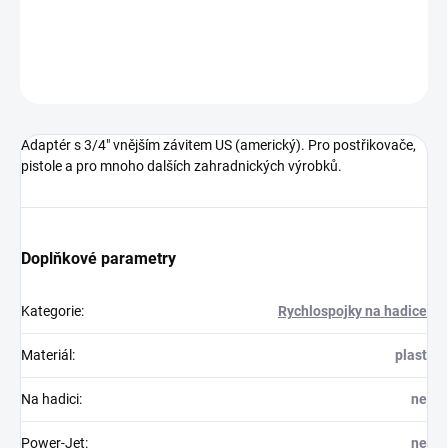
DETAILNÍ INFORMACE
ZEPTAT SE
Adaptér s 3/4" vnějším závitem US (americký). Pro postřikovače,
pistole a pro mnoho dalších zahradnických výrobků.
Doplňkové parametry
Kategorie
:
Rychlospojky na hadice
Materiál
:
plast
Na hadici
:
ne
Power-Jet
:
ne