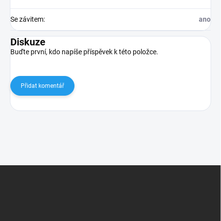
Se závitem
:
ano
Diskuze
Buďte první, kdo napíše příspěvek k této položce.
Přidat komentář
Z
á
p
a
t