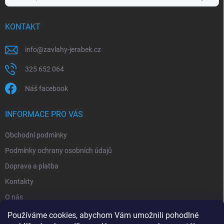
KONTAKT
info
@
zavlahy-jerabek.cz
325 652 064
Náš facebook
INFORMACE PRO VÁS
Obchodní podmínky
Podmínky ochrany osobních údajů
Doprava a platba
Kontakty
O nás
Reklamace
Používáme cookies, abychom Vám umožnili pohodlné