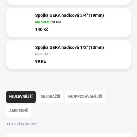
Spojka GEKA hadicová 3/4" (19mm)
SKLADEM
(20 KS)
140 Kč
Spojka GEKA hadicová 1/2" (13mm)
NA DOTAZ
99 Kč
Ř
a
NEJLEVNĚJŠÍ
NEJDRAŽŠÍ
NEJPRODÁVANĚJŠÍ
z
e
ABECEDNĚ
n
í
11
položek celkem
p
r