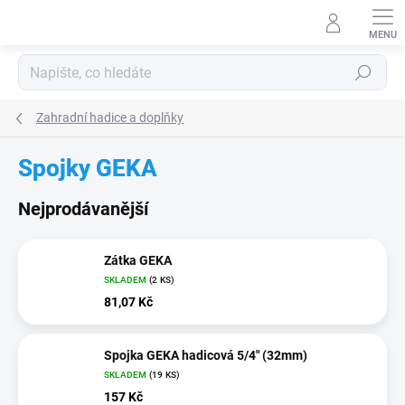
Přejít
na
obsah
Hledat
Zahradní hadice a doplňky
Spojky GEKA
Nejprodávanější
Zátka GEKA
SKLADEM
(2 KS)
81,07 Kč
Spojka GEKA hadicová 5/4" (32mm)
SKLADEM
(19 KS)
157 Kč