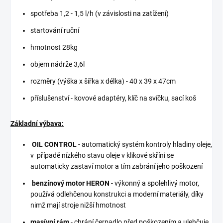
spotřeba 1,2 - 1,5 l/h (v závislosti na zatížení)
startování ruční
hmotnost 28kg
objem nádrže 3,6l
rozměry (výška x šířka x délka) - 40 x 39 x 47cm
příslušenství - kovové adaptéry, klíč na svíčku, sací koš
Základní výbava:
OIL CONTROL
- automatický systém kontroly hladiny oleje,
v případě nízkého stavu oleje v klikové skříni se
automaticky zastaví motor a tím zabrání jeho poškození
benzínový motor HERON
- výkonný a spolehlivý motor,
používá odlehčenou konstrukci a moderní materiály, díky
nimž mají stroje nižší hmotnost
masívní rám
- chrání čerpadlo před poškozením a ulehčuje