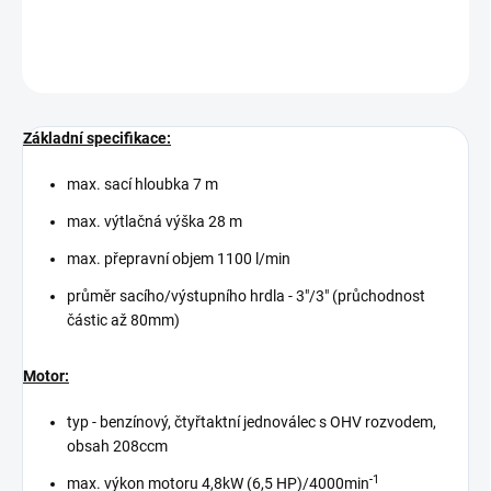
DETAILNÍ INFORMACE
ZEPTAT SE
Základní specifikace:
max. sací hloubka 7 m
max. výtlačná výška 28 m
max. přepravní objem 1100 l/min
průměr sacího/výstupního hrdla - 3"/3" (průchodnost
částic až 80mm)
Motor:
typ - benzínový, čtyřtaktní jednoválec s OHV rozvodem,
obsah 208ccm
-1
max. výkon motoru 4,8kW (6,5 HP)/4000min