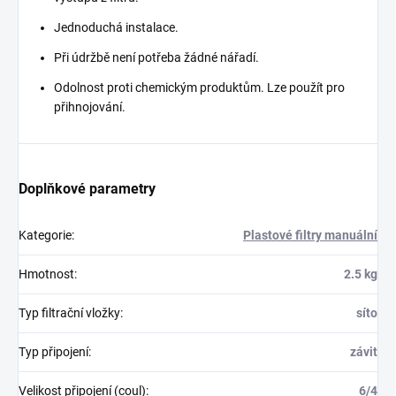
Jednoduchá instalace.
Při údržbě není potřeba žádné nářadí.
Odolnost proti chemickým produktům. Lze použít pro
přihnojování.
Doplňkové parametry
Kategorie
:
Plastové filtry manuální
Hmotnost
:
2.5 kg
Typ filtrační vložky
:
síto
Typ připojení
:
závit
Velikost připojení (coul)
:
6/4