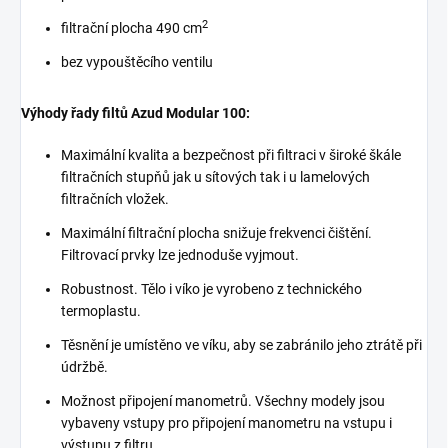
2
filtrační plocha 490 cm
bez vypouštěcího ventilu
Výhody řady filtů Azud Modular 100:
Maximální kvalita a bezpečnost při filtraci v široké škále
filtračních stupňů jak u sítových tak i u lamelových
filtračních vložek.
Maximální filtrační plocha snižuje frekvenci čištění.
Filtrovací prvky lze jednoduše vyjmout.
Robustnost. Tělo i víko je vyrobeno z technického
termoplastu.
Těsnění je umístěno ve víku, aby se zabránilo jeho ztrátě při
údržbě.
Možnost připojení manometrů. Všechny modely jsou
vybaveny vstupy pro připojení manometru na vstupu i
výstupu z filtru.