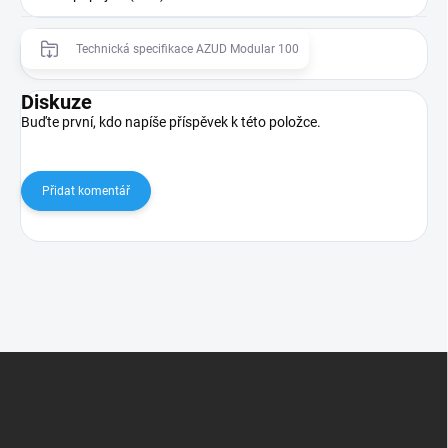
Technická specifikace AZUD Modular 100
Diskuze
Buďte první, kdo napíše příspěvek k této položce.
Přidat komentář
Z
á
p
a