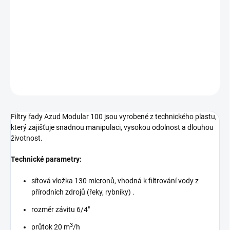
−
+
Přidat do košíku
Plastový filtr s nerezovou sítovou vložkou, připojovaný pomocí
závitu. Tělo i víko filtru vyrobné z technického termoplastu.
DETAILNÍ INFORMACE
ZEPTAT SE
Filtry řady Azud Modular 100 jsou vyrobené z technického plastu,
který zajišťuje snadnou manipulaci, vysokou odolnost a dlouhou
životnost.
Technické parametry:
sítová vložka 130 micronů, vhodná k filtrování vody z
přírodních zdrojů (řeky, rybníky) .
rozměr závitu 6/4"
3
průtok 20 m
/h