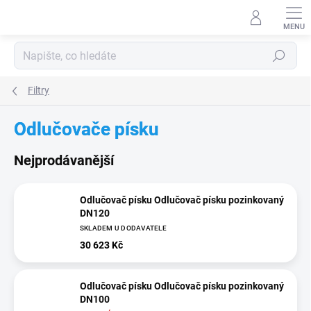
Přejít
na
obsah
Hledat
Filtry
Odlučovače písku
Nejprodávanější
Odlučovač písku Odlučovač písku pozinkovaný
DN120
SKLADEM U DODAVATELE
30 623 Kč
Odlučovač písku Odlučovač písku pozinkovaný
DN100