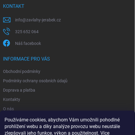
KONTAKT
info
@
zavlahy-jerabek.cz
325 652 064
Náš facebook
INFORMACE PRO VÁS
Obchodní podmínky
Podmínky ochrany osobních údajů
Doprava a platba
Kontakty
O nás
Reklamace
Používáme cookies, abychom Vám umožnili pohodlné
prohlížení webu a díky analýze provozu webu neustále
zlepšovali jeho funkce, výkon a použitelnost.
Více