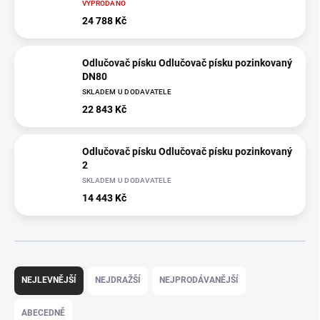
VYPRODÁNO
24 788 Kč
Odlučovač písku Odlučovač písku pozinkovaný
DN80
SKLADEM U DODAVATELE
22 843 Kč
Odlučovač písku Odlučovač písku pozinkovaný
2
SKLADEM U DODAVATELE
14 443 Kč
Ř
a
NEJLEVNĚJŠÍ
NEJDRAŽŠÍ
NEJPRODÁVANĚJŠÍ
z
e
ABECEDNĚ