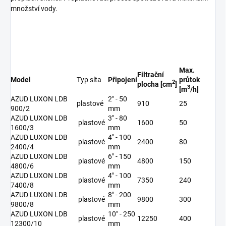
množství vody.
Max.
Filtrační
Model
Typ síta
Připojení
průtok
2
plocha [cm
]
3
[m
/h]
AZUD LUXON LDB
2" - 50
plastové
910
25
900/2
mm
AZUD LUXON LDB
3" - 80
plastové
1600
50
1600/3
mm
AZUD LUXON LDB
4" - 100
plastové
2400
80
2400/4
mm
AZUD LUXON LDB
6" - 150
plastové
4800
150
4800/6
mm
AZUD LUXON LDB
4" - 100
plastové
7350
240
7400/8
mm
AZUD LUXON LDB
8" - 200
plastové
9800
300
9800/8
mm
AZUD LUXON LDB
10" - 250
plastové
12250
400
12300/10
mm