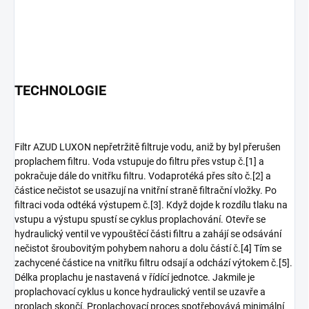
TECHNOLOGIE
Filtr AZUD LUXON nepřetržitě filtruje vodu, aniž by byl přerušen
proplachem filtru. Voda vstupuje do filtru přes vstup č.[1] a
pokračuje dále do vnitřku filtru. Vodaprotéká přes síto č.[2] a
částice nečistot se usazují na vnitřní straně filtrační vložky. Po
filtraci voda odtéká výstupem č.[3]. Když dojde k rozdílu tlaku na
vstupu a výstupu spustí se cyklus proplachování. Otevře se
hydraulický ventil ve vypouštěcí části filtru a zahájí se odsávání
nečistot šroubovitým pohybem nahoru a dolu částí č.[4] Tím se
zachycené částice na vnitřku filtru odsají a odchází výtokem č.[5].
Délka proplachu je nastavená v řídící jednotce. Jakmile je
proplachovací cyklus u konce hydraulický ventil se uzavře a
proplach skončí. Proplachovací proces spotřebovává minimální