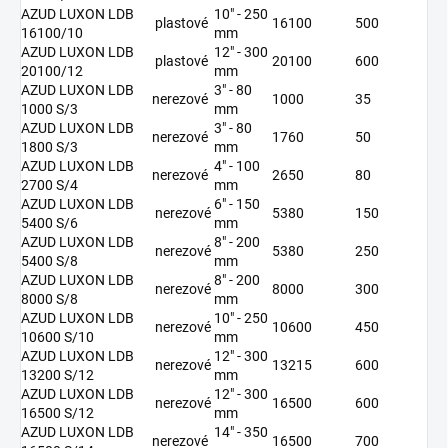
AZUD LUXON LDB
10" - 250
plastové
16100
500
16100/10
mm
AZUD LUXON LDB
12" - 300
plastové
20100
600
20100/12
mm
AZUD LUXON LDB
3" - 80
nerezové
1000
35
1000 S/3
mm
AZUD LUXON LDB
3" - 80
nerezové
1760
50
1800 S/3
mm
AZUD LUXON LDB
4" - 100
nerezové
2650
80
2700 S/4
mm
AZUD LUXON LDB
6" - 150
nerezové
5380
150
5400 S/6
mm
AZUD LUXON LDB
8" - 200
nerezové
5380
250
5400 S/8
mm
AZUD LUXON LDB
8" - 200
nerezové
8000
300
8000 S/8
mm
AZUD LUXON LDB
10" - 250
nerezové
10600
450
10600 S/10
mm
AZUD LUXON LDB
12" - 300
nerezové
13215
600
13200 S/12
mm
AZUD LUXON LDB
12" - 300
nerezové
16500
600
16500 S/12
mm
AZUD LUXON LDB
14" - 350
nerezové
16500
700