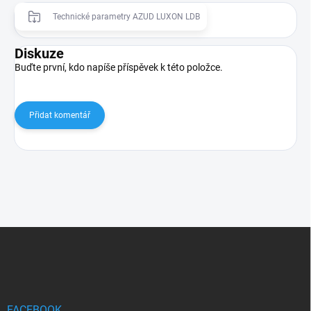
Technické parametry AZUD LUXON LDB
Diskuze
Buďte první, kdo napíše příspěvek k této položce.
Přidat komentář
Z
á
p
a
t
í
FACEBOOK