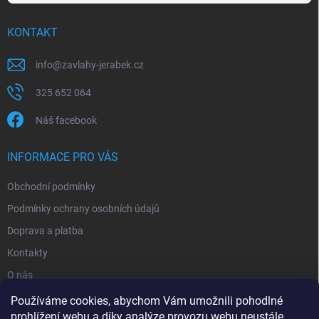
KONTAKT
info
@
zavlahy-jerabek.cz
325 652 064
Náš facebook
INFORMACE PRO VÁS
Obchodní podmínky
Podmínky ochrany osobních údajů
Doprava a platba
Kontakty
O nás
Reklamace
Používáme cookies, abychom Vám umožnili pohodlné
prohlížení webu a díky analýze provozu webu neustále