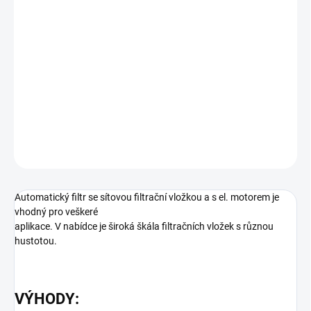
27.8.2026
−
+
Přidat do košíku
Automatický filtr se sítovou filtrační vložkou a s el. motorem je
vhodný pro aplikace s nízkým tlakem.
DETAILNÍ INFORMACE
ZEPTAT SE
Automatický filtr se sítovou filtrační vložkou a s el. motorem je
vhodný pro veškeré
aplikace. V nabídce je široká škála filtračních vložek s různou
hustotou.
VÝHODY: