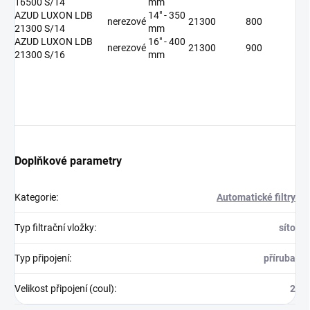
16500 S/14
mm
AZUD LUXON LDB
14" - 350
nerezové
21300
800
21300 S/14
mm
AZUD LUXON LDB
16" - 400
nerezové
21300
900
21300 S/16
mm
Doplňkové parametry
Kategorie
:
Automatické filtry
Typ filtrační vložky
:
síto
Typ připojení
:
příruba
Velikost připojení (coul)
:
2