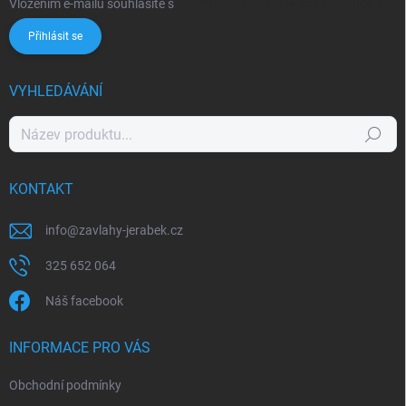
Vložením e-mailu souhlasíte s
podmínkami ochrany osobních údajů
Přihlásit se
VYHLEDÁVÁNÍ
Hledat
KONTAKT
info
@
zavlahy-jerabek.cz
325 652 064
Náš facebook
INFORMACE PRO VÁS
Obchodní podmínky