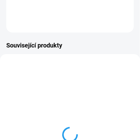
DETAILNÍ INFORMACE
ZEPTAT SE
Související produkty
NOVINKA
18035
154006
SKLADEM
SKLADEM
(>100 KS)
(14 KS)
Kapkovač DeltaDrip 0-
Filtr 3/4" s regulátorem
6l/hod koncový
tlaku
10 Kč
705 Kč