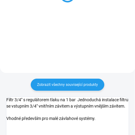
Do košíku
Do košíku
Kapkovač s nastavitelným
Tlakově regulovaný filtr s 3/4"
průtokem od úplného uzavření po
vnějšími závity, udržující
6 l/hod. Tento kapkovač je
konstantní výstupní tlak 2,1 bar.
koncový.
Perfektní volba pro zavlažovací
systémy i optimalizaci tlakových
poměrů ve vodovodní...
Zobrazit všechny související produkty
Filtr 3/4" s regulátorem tlaku na 1 bar Jednoduchá instalace filtru
se vstupním 3/4" vnitřním závitem a výstupním vnějším závitem.
Vhodné především pro malé závlahové systémy.