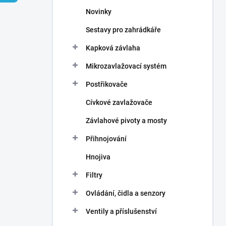
n
Novinky
í
p
Sestavy pro zahrádkáře
a
n
Kapková závlaha
e
Mikrozavlažovací systém
l
Postřikovače
Cívkové zavlažovače
Závlahové pivoty a mosty
Přihnojování
Hnojiva
Filtry
Ovládání, čidla a senzory
Ventily a příslušenství