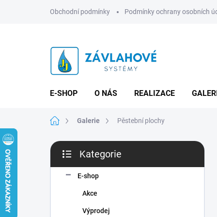
Přejít
Obchodní podmínky
Podmínky ochrany osobních ú
na
obsah
E-SHOP
O NÁS
REALIZACE
GALER
Domů
Galerie
Pěstební plochy
P
Kategorie
o
Přeskočit
s
kategorie
t
E-shop
r
Akce
a
n
Výprodej