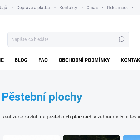
dajů
Doprava a platba
Kontakty
O nás
Reklamace
Hledat
IE
BLOG
FAQ
OBCHODNÍ PODMÍNKY
KONTA
Pěstební plochy
Realizace závlah na pěstebních plochách v zahradnictví a lesn