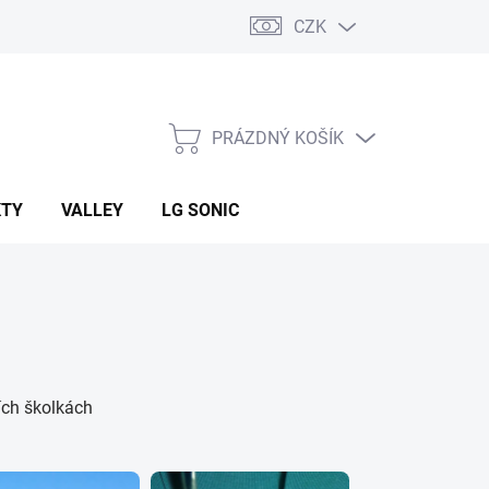
CZK
PRÁZDNÝ KOŠÍK
NÁKUPNÍ
KOŠÍK
KTY
VALLEY
LG SONIC
ích školkách