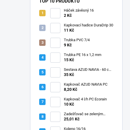
TOP 10 PRODUKTŮ
Háček závěsný 16
2 Kč
Kapkovací hadice DuraDrip 30
11 Kč
Trubka PVC 7/4
9 Kč
Trubka PE 16 x 1,2 mm
15 Kč
Sestava AZUD NAVIA - 60 cm,
jehly zahnuté
35 Kč
Kapkovač AZUD NAVIA PC
8,20 Kč
Kapkovač 4 l/h PC Ecorain
10 Kč
Zadešťovač se zeleným
rotorem a žlutou tryskou
25,01 Kč
Koleno 16/16