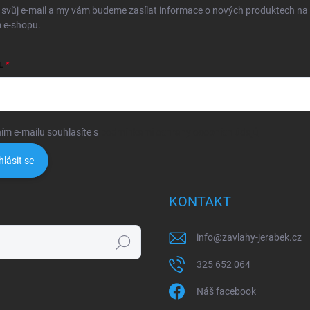
 svůj e-mail a my vám budeme zasílat informace o nových produktech na
 e-shopu.
L
ím e-mailu souhlasíte s
podmínkami ochrany osobních údajů
hlásit se
KONTAKT
info
@
zavlahy-jerabek.cz
Hledat
325 652 064
Náš facebook