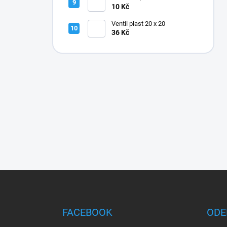
10 Kč
Ventil plast 20 x 20
36 Kč
Z
á
p
a
FACEBOOK
ODE
t