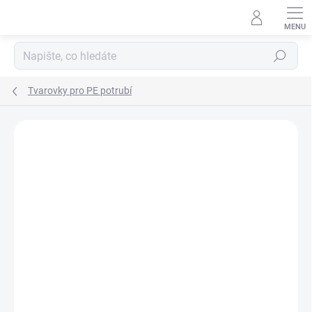
Přejít
na
obsah
Hledat
Tvarovky pro PE potrubí
Neohodnoceno
Podrobnosti hodnocení