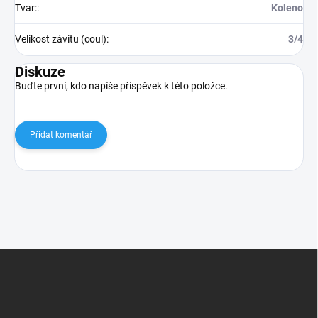
Tvar:
:
Koleno
Velikost závitu (coul)
:
3/4
Diskuze
Buďte první, kdo napíše příspěvek k této položce.
Přidat komentář
Z
á
p
a