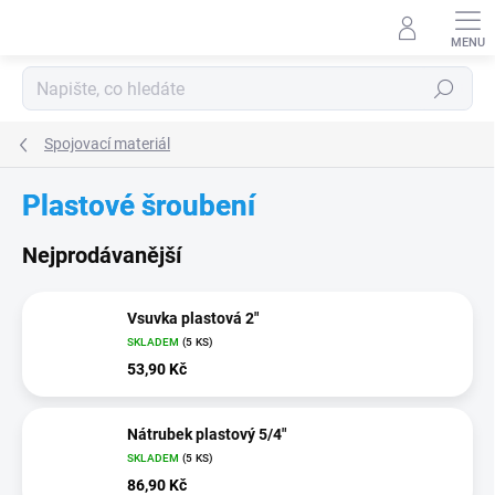
Přejít
na
obsah
Hledat
Spojovací materiál
Plastové šroubení
Nejprodávanější
Vsuvka plastová 2"
SKLADEM
(5 KS)
53,90 Kč
Nátrubek plastový 5/4"
SKLADEM
(5 KS)
86,90 Kč