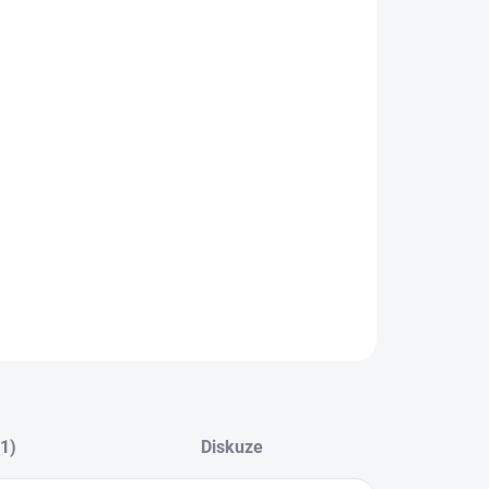
−
+
Přidat do košíku
eriový programovatelný ventil pro zavlažování každé
ady - velké nebo malé. Ideální pro kapkovou
lahu a postřikovací systémy na domácích
adách, střešních zahradách, květináče, atd.
ILNÍ INFORMACE
ZEPTAT SE
(1)
Diskuze