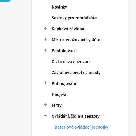
n
Novinky
í
p
Sestavy pro zahrádkáře
a
n
Kapková závlaha
e
Mikrozavlažovací systém
l
Postřikovače
Cívkové zavlažovače
Závlahové pivoty a mosty
Přihnojování
Hnojiva
Filtry
Ovládání, čidla a senzory
Bateriové ovládací jednotky