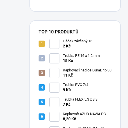
TOP 10 PRODUKTŮ
Háček závěsný 16
2 Kč
Trubka PE 16 x 1,2 mm
15 Kč
Kapkovací hadice DuraDrip 30
11 Kč
Trubka PVC 7/4
9 Kč
Trubka FLEX 5,3 x 3,3
7 Kč
Kapkovač AZUD NAVIA PC
8,20 Kč