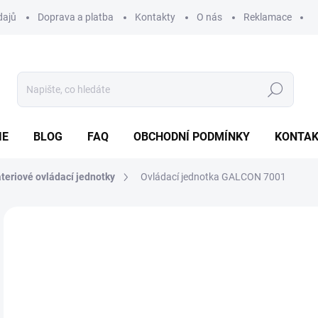
dajů
Doprava a platba
Kontakty
O nás
Reklamace
Hledat
IE
BLOG
FAQ
OBCHODNÍ PODMÍNKY
KONTA
teriové ovládací jednotky
Ovládací jednotka GALCON 7001
Neohodnoceno
Podrobnosti hodnocení
ZNAČKA
2 
Měr
SK
cena