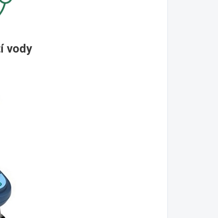
tí vody