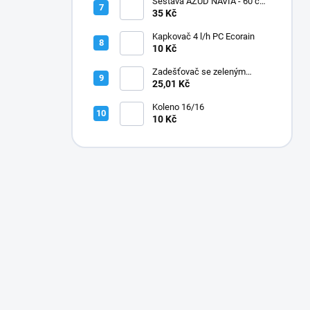
Sestava AZUD NAVIA - 60 cm,
jehly zahnuté
35 Kč
Kapkovač 4 l/h PC Ecorain
10 Kč
Zadešťovač se zeleným
rotorem a žlutou tryskou
25,01 Kč
Koleno 16/16
10 Kč