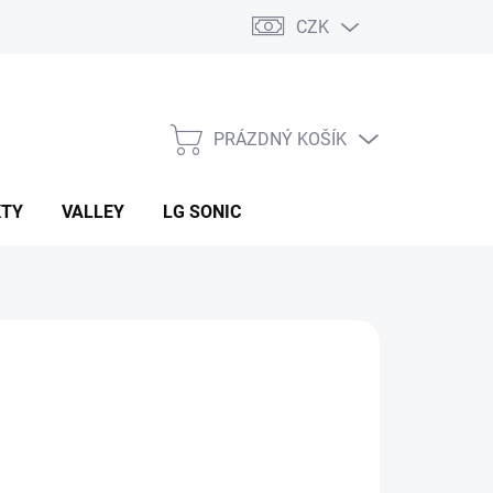
CZK
PRÁZDNÝ KOŠÍK
NÁKUPNÍ
KOŠÍK
KTY
VALLEY
LG SONIC
:
GALCON
901 Kč
ná
LADEM
(9 KS)
: