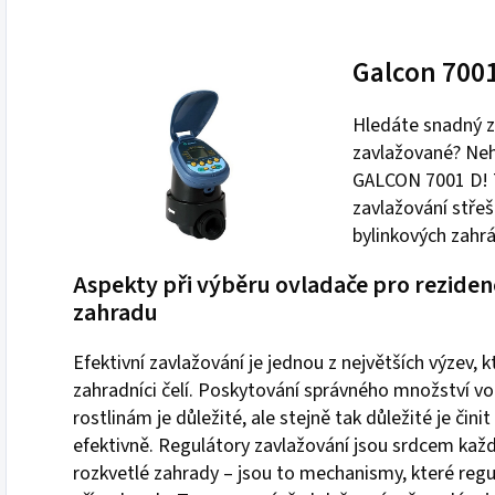
Galcon 700
Hledáte snadný zp
zavlažované? Nehl
GALCON 7001 D! Te
zavlažování střeš
bylinkových zahr
Aspekty při výběru ovladače pro reziden
zahradu
Efektivní zavlažování je jednou z největších výzev, 
zahradníci čelí. Poskytování správného množství v
rostlinám je důležité, ale stejně tak důležité je činit
efektivně. Regulátory zavlažování jsou srdcem kaž
rozkvetlé zahrady – jsou to mechanismy, které regul