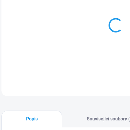
Bat
zahr
záv
zahr
DETA
Popis
Související soubory 