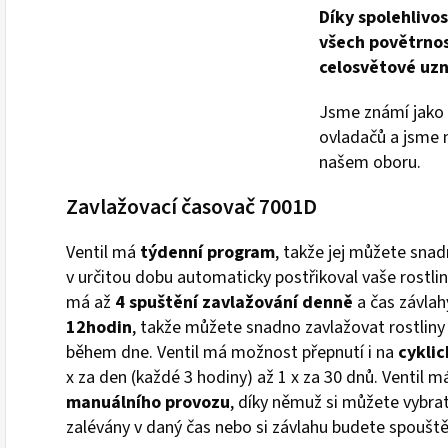
Díky spolehlivos
všech povětrnos
celosvětové uzn
Jsme známí jako 
ovladačů a jsme n
našem oboru.
Zavlažovací časovač 7001D
Ventil má
týdenní program
, takže jej můžete sna
v určitou dobu automaticky postřikoval vaše rostl
má až
4 spuštění zavlažování denně
a čas závla
12hodin
, takže můžete snadno zavlažovat rostliny
během dne. Ventil má možnost přepnutí i na
cyklic
x za den (každé 3 hodiny) až 1 x za 30 dnů. Ventil
manuálního provozu
, díky němuž si můžete vybrat,
zalévány v daný čas nebo si závlahu budete spouště