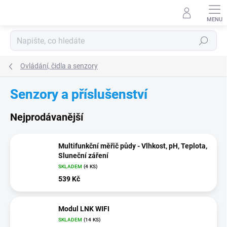
Přejít
na
obsah
Hledat
Ovládání, čidla a senzory
Senzory a příslušenství
Nejprodávanější
Multifunkční měřič půdy - Vlhkost, pH, Teplota,
Sluneční záření
SKLADEM
(4 KS)
539 Kč
Modul LNK WIFI
SKLADEM
(14 KS)