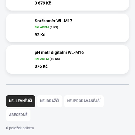
3 679 Kč
Srážkoměr WL-M17
SKLADEM
(9 KS)
92 Kč
pH metr digitální WL-M16
SKLADEM
(10 KS)
376 Kč
Ř
a
NEJLEVNĚJŠÍ
NEJDRAŽŠÍ
NEJPRODÁVANĚJŠÍ
z
e
ABECEDNĚ
n
í
6
položek celkem
p