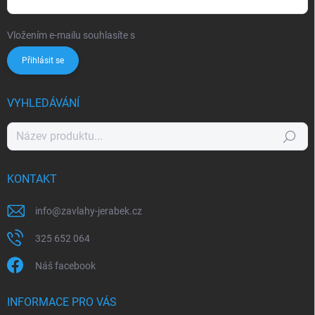
Vložením e-mailu souhlasíte s
podmínkami ochrany osobních údajů
Přihlásit se
VYHLEDÁVÁNÍ
Hledat
KONTAKT
info
@
zavlahy-jerabek.cz
325 652 064
Náš facebook
INFORMACE PRO VÁS