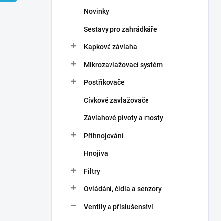
n
Novinky
í
p
Sestavy pro zahrádkáře
a
n
Kapková závlaha
e
Mikrozavlažovací systém
l
Postřikovače
Cívkové zavlažovače
Závlahové pivoty a mosty
Přihnojování
Hnojiva
Filtry
Ovládání, čidla a senzory
Ventily a příslušenství