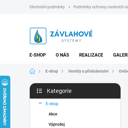
Přejít
Obchodní podmínky
Podmínky ochrany osobních ú
na
obsah
E-SHOP
O NÁS
REALIZACE
GALER
Domů
E-shop
Ventily a příslušenství
Ovlá
P
Kategorie
o
Přeskočit
s
kategorie
t
E-shop
r
Akce
a
n
Výprodej