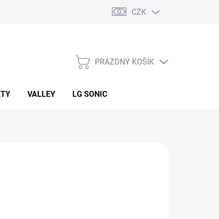
CZK
PRÁZDNÝ KOŠÍK
NÁKUPNÍ
KOŠÍK
KTY
VALLEY
LG SONIC
:
J+J ZÁVLAHOVÉ SYSTÉMY
 Kč
ná
 DOTAZ
: