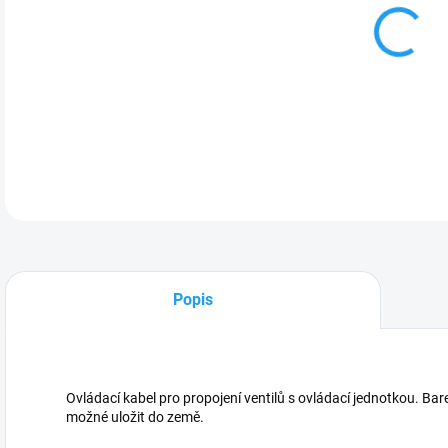
Ovlá
jedn
Kab
DETA
Popis
Ovládací kabel pro propojení ventilů s ovládací jednotkou. Bare
možné uložit do země.