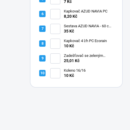
7 Kč
Kapkovač AZUD NAVIA PC
8,20 Kč
Sestava AZUD NAVIA - 60 cm,
jehly zahnuté
35 Kč
Kapkovač 4 l/h PC Ecorain
10 Kč
Zadešťovač se zeleným
rotorem a žlutou tryskou
25,01 Kč
Koleno 16/16
10 Kč