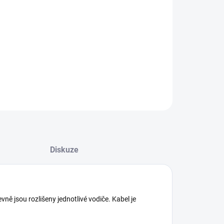
dací kabel pro propojení ventilů s ovládací
otkou. Barevně jsou rozlišeny jednotlivé vodiče.
el je možné uložit do země.
ILNÍ INFORMACE
ZEPTAT SE
Diskuze
vně jsou rozlišeny jednotlivé vodiče. Kabel je