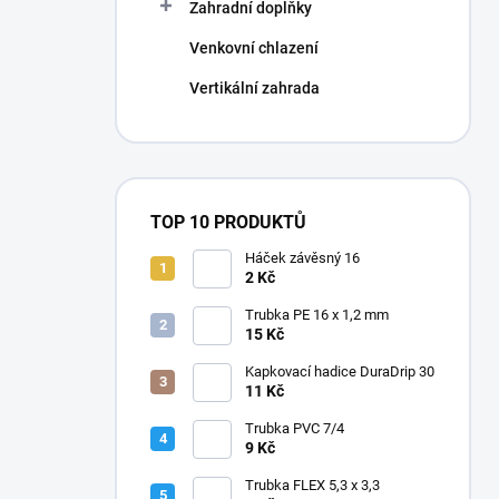
Zahradní doplňky
Venkovní chlazení
Vertikální zahrada
TOP 10 PRODUKTŮ
Háček závěsný 16
2 Kč
Trubka PE 16 x 1,2 mm
15 Kč
Kapkovací hadice DuraDrip 30
11 Kč
Trubka PVC 7/4
9 Kč
Trubka FLEX 5,3 x 3,3