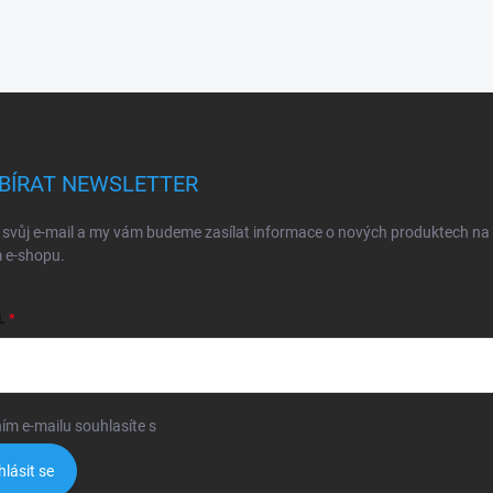
BÍRAT NEWSLETTER
 svůj e-mail a my vám budeme zasílat informace o nových produktech na
 e-shopu.
L
ím e-mailu souhlasíte s
podmínkami ochrany osobních údajů
hlásit se