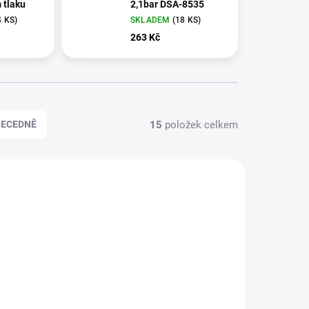
 tlaku
2,1bar DSA-8535
4 KS)
SKLADEM
(18 KS)
263 Kč
15
položek celkem
BECEDNĚ
B02020
7291004