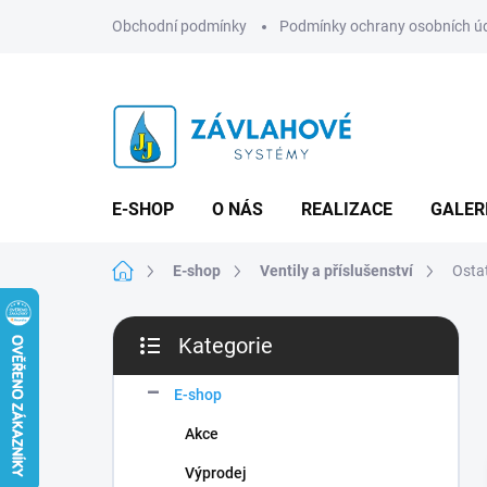
Přejít
Obchodní podmínky
Podmínky ochrany osobních ú
na
obsah
E-SHOP
O NÁS
REALIZACE
GALER
Domů
E-shop
Ventily a příslušenství
Ostat
P
Kategorie
o
Přeskočit
s
kategorie
t
E-shop
r
Akce
a
n
Výprodej