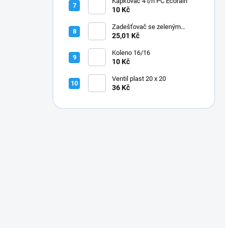
Kapkovač 4 l/h PC Ecorain
10 Kč
Zadešťovač se zeleným
rotorem a žlutou tryskou
25,01 Kč
Koleno 16/16
10 Kč
Ventil plast 20 x 20
36 Kč