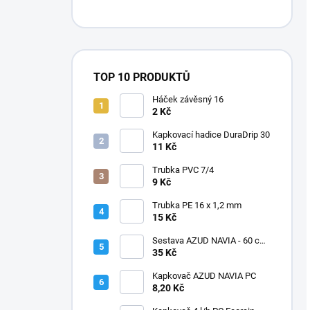
TOP 10 PRODUKTŮ
Háček závěsný 16
2 Kč
Kapkovací hadice DuraDrip 30
11 Kč
Trubka PVC 7/4
9 Kč
Trubka PE 16 x 1,2 mm
15 Kč
Sestava AZUD NAVIA - 60 cm,
jehly zahnuté
35 Kč
Kapkovač AZUD NAVIA PC
8,20 Kč