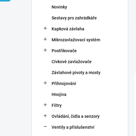
n
Novinky
í
p
Sestavy pro zahrádkáře
a
n
Kapková závlaha
e
Mikrozavlažovací systém
l
Postřikovače
Cívkové zavlažovače
Závlahové pivoty a mosty
Přihnojování
Hnojiva
Filtry
Ovládání, čidla a senzory
Ventily a příslušenství