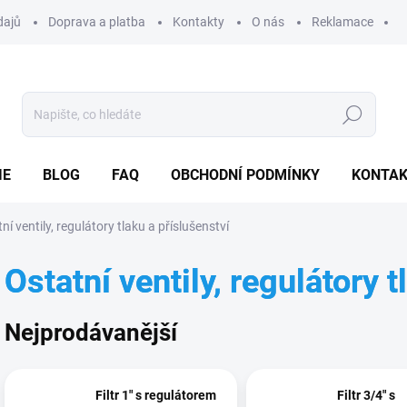
dajů
Doprava a platba
Kontakty
O nás
Reklamace
Hledat
IE
BLOG
FAQ
OBCHODNÍ PODMÍNKY
KONTA
ní ventily, regulátory tlaku a příslušenství
Ostatní ventily, regulátory t
Nejprodávanější
Filtr 1" s regulátorem
Filtr 3/4" s