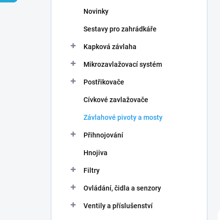
n
Novinky
í
p
Sestavy pro zahrádkáře
a
n
Kapková závlaha
e
Mikrozavlažovací systém
l
Postřikovače
Cívkové zavlažovače
Závlahové pivoty a mosty
Přihnojování
Hnojiva
Filtry
Ovládání, čidla a senzory
Ventily a příslušenství