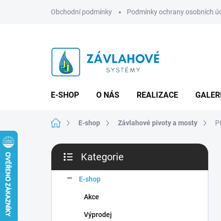
Přejít
Obchodní podmínky
Podmínky ochrany osobních ú
na
obsah
E-SHOP
O NÁS
REALIZACE
GALER
Domů
E-shop
Závlahové pivoty a mosty
P
P
Kategorie
o
Přeskočit
s
kategorie
t
E-shop
r
Akce
a
n
Výprodej