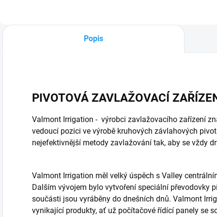
pivot pro více polí.
systémy nemají.
Popis
PIVOTOVÁ ZAVLAŽOVACÍ ZAŘÍZE
Valmont Irrigation - výrobci zavlažovacího zařízení zn
vedoucí pozici ve výrobě kruhových závlahových pivotů
nejefektivnější metody zavlažování tak, aby se vždy dr
Valmont Irrigation měl velký úspěch s Valley centrální
Dalším vývojem bylo vytvoření speciální převodovky 
součásti jsou vyráběny do dnešních dnů. Valmont Irrig
vynikající produkty, ať už počítačové řídící panely se