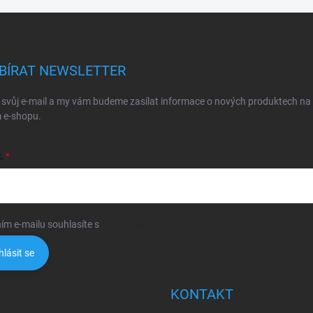
BÍRAT NEWSLETTER
 svůj e-mail a my vám budeme zasílat informace o nových produktech na
 e-shopu.
L
ím e-mailu souhlasíte s
podmínkami ochrany osobních údajů
hlásit se
KONTAKT