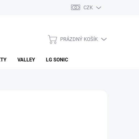
CZK
PRÁZDNÝ KOŠÍK
NÁKUPNÍ
KOŠÍK
KTY
VALLEY
LG SONIC
Kč
ná
 DOTAZ
: