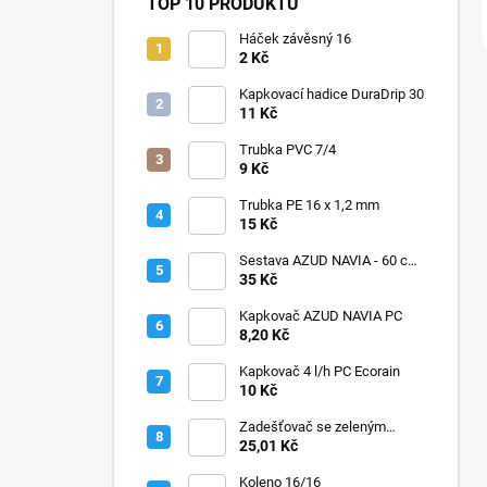
TOP 10 PRODUKTŮ
Háček závěsný 16
2 Kč
Kapkovací hadice DuraDrip 30
11 Kč
Trubka PVC 7/4
9 Kč
Trubka PE 16 x 1,2 mm
15 Kč
Sestava AZUD NAVIA - 60 cm,
jehly zahnuté
35 Kč
Kapkovač AZUD NAVIA PC
8,20 Kč
Kapkovač 4 l/h PC Ecorain
10 Kč
Zadešťovač se zeleným
rotorem a žlutou tryskou
25,01 Kč
Koleno 16/16