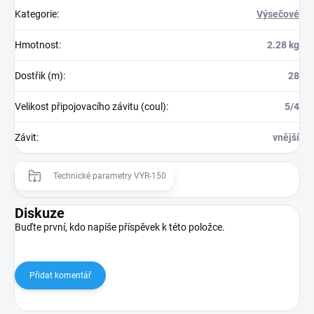
Kategorie
:
Výsečové
Hmotnost
:
2.28 kg
Dostřik (m)
:
28
Velikost připojovacího závitu (coul)
:
5/4
Závit
:
vnější
Technické parametry VYR-150
Diskuze
Buďte první, kdo napíše příspěvek k této položce.
Přidat komentář