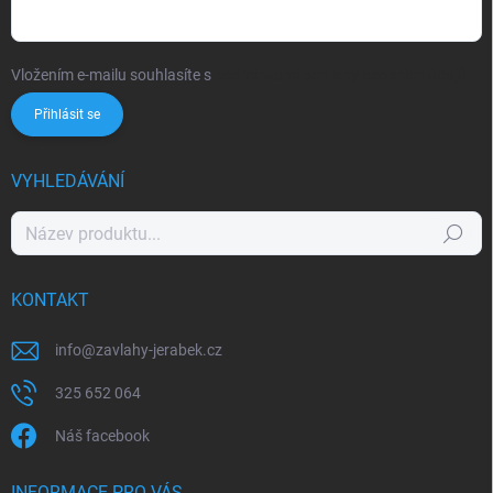
Vložením e-mailu souhlasíte s
podmínkami ochrany osobních údajů
Přihlásit se
VYHLEDÁVÁNÍ
Hledat
KONTAKT
info
@
zavlahy-jerabek.cz
325 652 064
Náš facebook
INFORMACE PRO VÁS