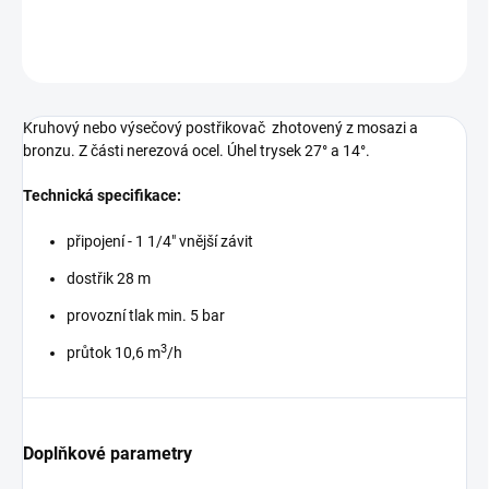
DETAILNÍ INFORMACE
ZEPTAT SE
Kruhový nebo výsečový postřikovač zhotovený z mosazi a
bronzu. Z části nerezová ocel. Úhel trysek 27° a 14°.
Technická specifikace:
připojení - 1 1/4" vnější závit
dostřik 28 m
provozní tlak min. 5 bar
3
průtok 10,6 m
/h
Doplňkové parametry