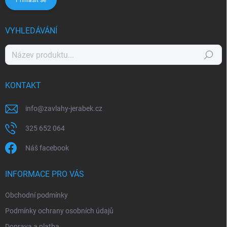
Přihlásit se
VYHLEDÁVÁNÍ
Hledat
KONTAKT
info
@
zavlahy-jerabek.cz
325 652 064
Náš facebook
INFORMACE PRO VÁS
Obchodní podmínky
Podmínky ochrany osobních údajů
Doprava a platba