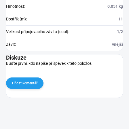
Hmotnost
:
0.051 kg
Dostřik (m)
:
11
Velikost připojovacího závitu (coul)
:
1/2
Závit
:
vnější
Diskuze
Buďte první, kdo napíše příspěvek k této položce.
Přidat komentář