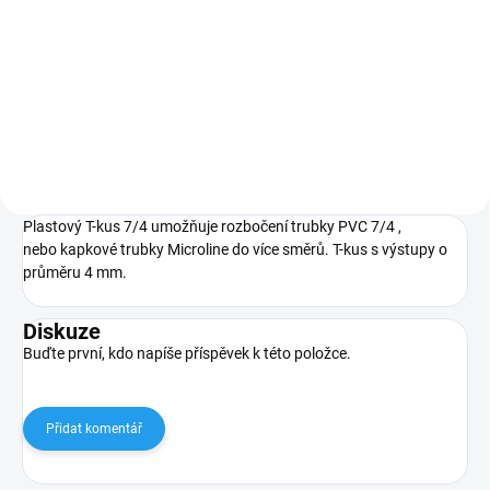
Micro kapkovací hadice ideální
Micro kapkovací hadice ideální
pro členité zahrádky, truhlíky.
pro členité zahrádky, skleníky a
Velmi snadná instalace.
truhlíky. Velmi snadná instalace.
Plastový T-kus 7/4 umožňuje rozbočení trubky PVC 7/4 ,
nebo kapkové trubky Microline do více směrů. T-kus s výstupy o
průměru 4 mm.
Diskuze
Buďte první, kdo napíše příspěvek k této položce.
Přidat komentář