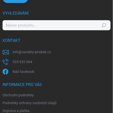
VYHLEDÁVÁNÍ
Hledat
KONTAKT
info
@
zavlahy-jerabek.cz
325 652 064
Náš facebook
INFORMACE PRO VÁS
Obchodní podmínky
Podmínky ochrany osobních údajů
Doprava a platba