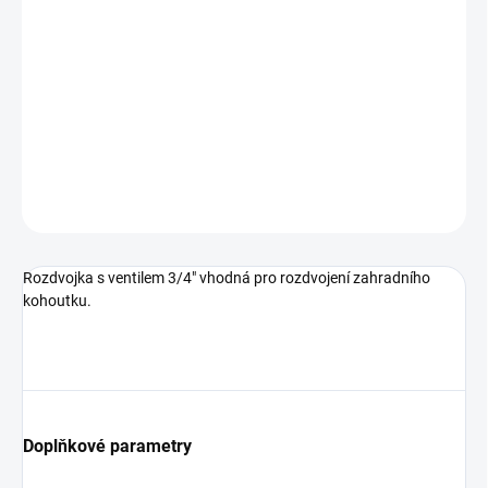
−
+
Přidat do košíku
Rozdvojka s ventilem 3/4" mosazná vhodná pro rozdvojení
zahradního kohoutku.
DETAILNÍ INFORMACE
ZEPTAT SE
Rozdvojka s ventilem 3/4" vhodná pro rozdvojení zahradního
kohoutku.
Doplňkové parametry