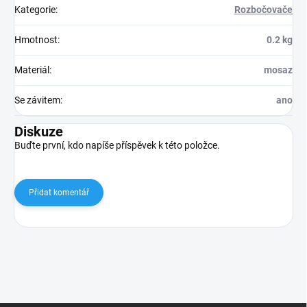
Kategorie
:
Rozbočovače
Hmotnost
:
0.2 kg
Materiál
:
mosaz
Se závitem
:
ano
Diskuze
Buďte první, kdo napíše příspěvek k této položce.
Přidat komentář