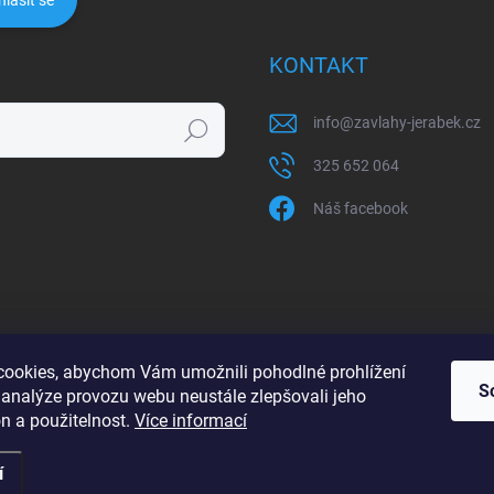
hlásit se
KONTAKT
info
@
zavlahy-jerabek.cz
Hledat
325 652 064
Náš facebook
ookies, abychom Vám umožnili pohodlné prohlížení
S
 analýze provozu webu neustále zlepšovali jeho
n a použitelnost.
Více informací
í
razena.