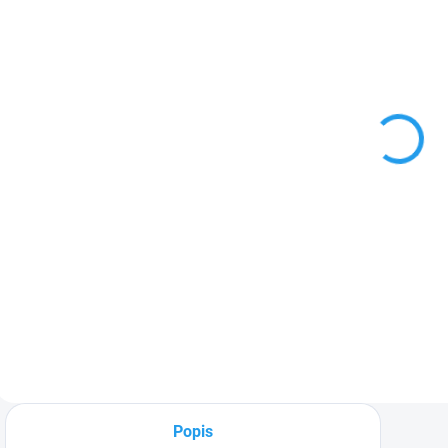
SKLADEM
(9 KS)
Tryska na
hadici Power-
Jet White Line
68 Kč
Do košíku
Tryska na zahradní
hadici pro spojky
Power-Jet.
Popis