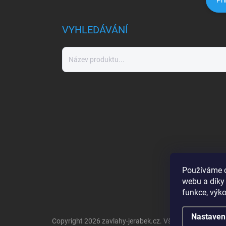
Při
VYHLEDÁVÁNÍ
Používáme c
webu a díky
funkce, výko
Nastaven
Copyright 2026
zavlahy-jerabek.cz
. Všechna práva vyh