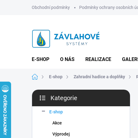
Přejít
Obchodní podmínky
Podmínky ochrany osobních ú
na
obsah
E-SHOP
O NÁS
REALIZACE
GALER
Domů
E-shop
Zahradní hadice a doplňky
P
Kategorie
o
Přeskočit
s
kategorie
t
E-shop
r
Akce
a
n
Výprodej