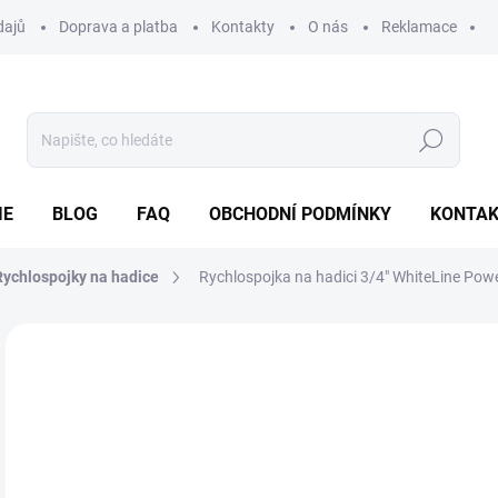
dajů
Doprava a platba
Kontakty
O nás
Reklamace
Hledat
IE
BLOG
FAQ
OBCHODNÍ PODMÍNKY
KONTA
Rychlospojky na hadice
Rychlospojka na hadici 3/4" WhiteLine Pow
Neohodnoceno
Podrobnosti hodnocení
ZNAČKA
50
Měr
SK
cena