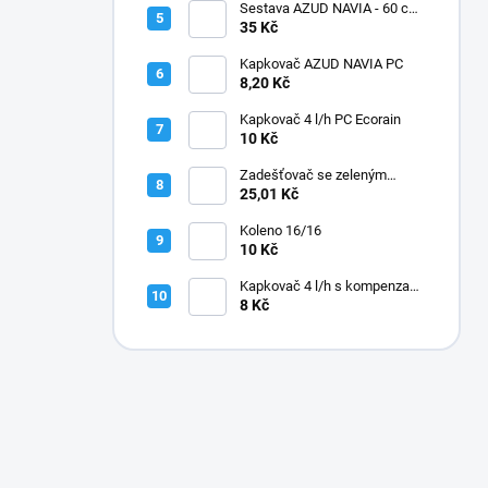
Sestava AZUD NAVIA - 60 cm,
jehly zahnuté
35 Kč
Kapkovač AZUD NAVIA PC
8,20 Kč
Kapkovač 4 l/h PC Ecorain
10 Kč
Zadešťovač se zeleným
rotorem a žlutou tryskou
25,01 Kč
Koleno 16/16
10 Kč
Kapkovač 4 l/h s kompenzací
tlaku
8 Kč