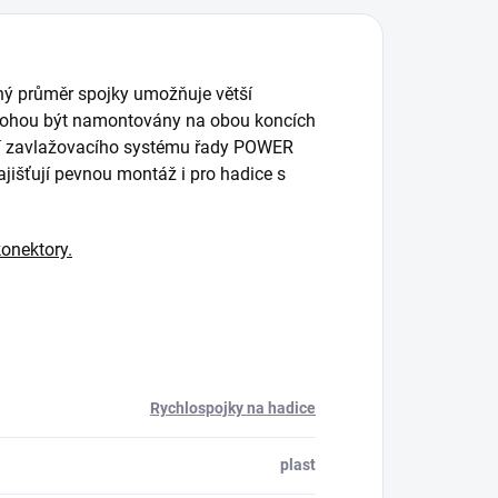
ný průměr spojky umožňuje větší
 mohou být namontovány na obou koncích
stí zavlažovacího systému řady POWER
ajišťují pevnou montáž i pro hadice s
onektory.
Rychlospojky na hadice
plast