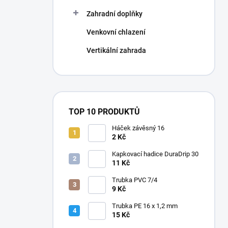
Zahradní doplňky
Venkovní chlazení
Vertikální zahrada
TOP 10 PRODUKTŮ
Háček závěsný 16
2 Kč
Kapkovací hadice DuraDrip 30
11 Kč
Trubka PVC 7/4
9 Kč
Trubka PE 16 x 1,2 mm
15 Kč