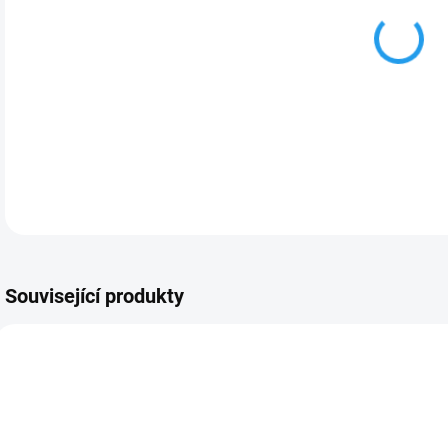
Ryc
prů
DETA
Související produkty
B01007