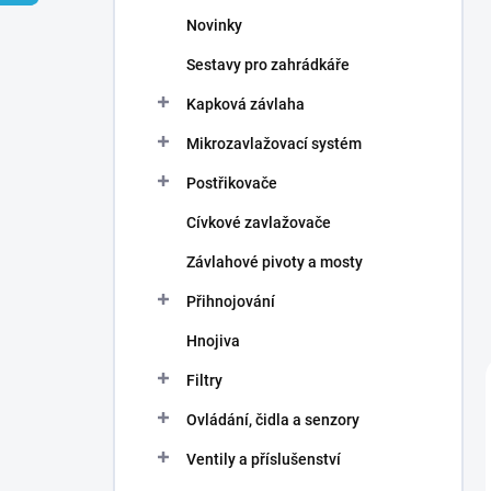
n
Novinky
í
p
Sestavy pro zahrádkáře
a
n
Kapková závlaha
e
Mikrozavlažovací systém
l
Postřikovače
Cívkové zavlažovače
Závlahové pivoty a mosty
Přihnojování
Hnojiva
Filtry
Ovládání, čidla a senzory
Ventily a příslušenství