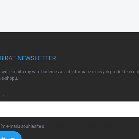
BÍRAT NEWSLETTER
 svůj e-mail a my vám budeme zasílat informace o nových produktech na
 e-shopu.
L
ím e-mailu souhlasíte s
podmínkami ochrany osobních údajů