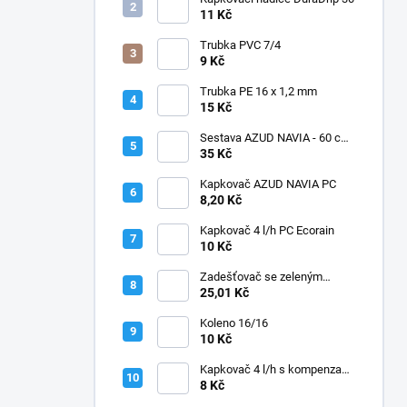
11 Kč
Trubka PVC 7/4
9 Kč
Trubka PE 16 x 1,2 mm
15 Kč
Sestava AZUD NAVIA - 60 cm,
jehly zahnuté
35 Kč
Kapkovač AZUD NAVIA PC
8,20 Kč
Kapkovač 4 l/h PC Ecorain
10 Kč
Zadešťovač se zeleným
rotorem a žlutou tryskou
25,01 Kč
Koleno 16/16
10 Kč
Kapkovač 4 l/h s kompenzací
tlaku
8 Kč