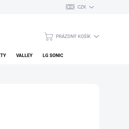
CZK
PRÁZDNÝ KOŠÍK
NÁKUPNÍ
KOŠÍK
KTY
VALLEY
LG SONIC
 Kč
ná
LADEM
(18 KS)
: