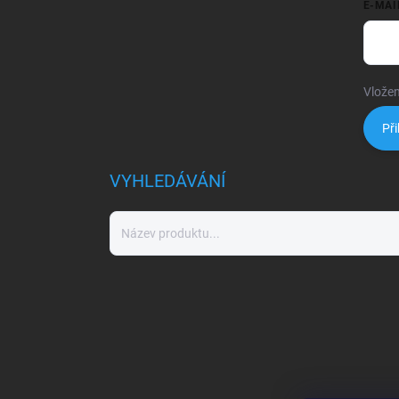
E-MAI
Vložen
Při
VYHLEDÁVÁNÍ