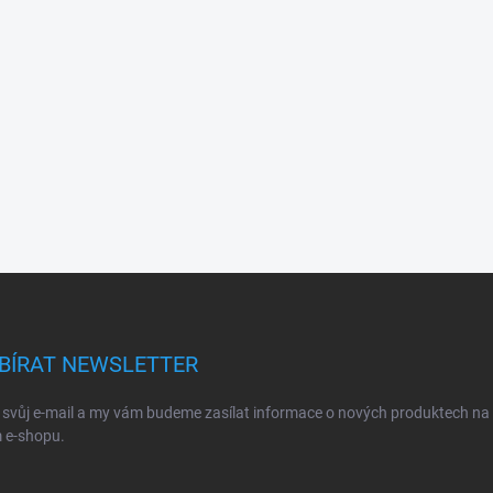
BÍRAT NEWSLETTER
 svůj e-mail a my vám budeme zasílat informace o nových produktech na
 e-shopu.