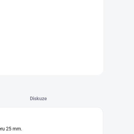
−
+
Přidat do košíku
ka plastová s vnitřním závitem.
ILNÍ INFORMACE
ZEPTAT SE
Diskuze
ěru 25 mm.