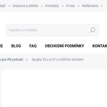
dajů
Doprava a platba
Kontakty
O nás
Reklamace
Hledat
IE
BLOG
FAQ
OBCHODNÍ PODMÍNKY
KONTA
 pro PE potrubí
Spojka 25 x 3/4" s vnitřním závitem
Neohodnoceno
Podrobnosti hodnocení
64
Měr
SK
cena