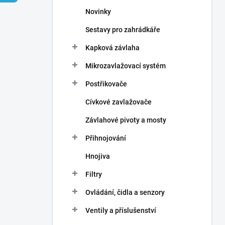
n
Novinky
í
p
Sestavy pro zahrádkáře
a
n
Kapková závlaha
e
Mikrozavlažovací systém
l
Postřikovače
Cívkové zavlažovače
Závlahové pivoty a mosty
Přihnojování
Hnojiva
Filtry
Ovládání, čidla a senzory
Ventily a příslušenství