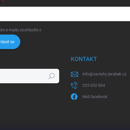
L
ím e-mailu souhlasíte s
podmínkami ochrany osobních údajů
hlásit se
KONTAKT
info
@
zavlahy-jerabek.cz
Hledat
325 652 064
Náš facebook