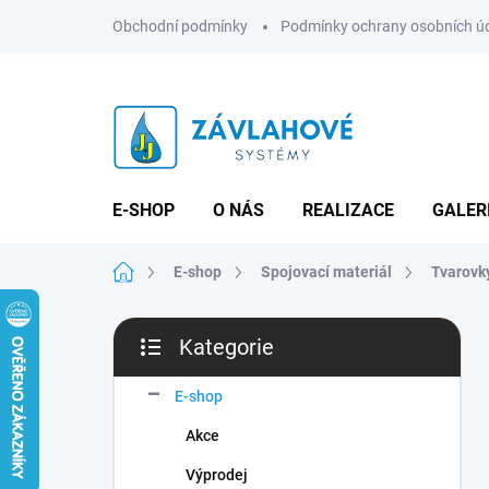
Přejít
Obchodní podmínky
Podmínky ochrany osobních ú
na
obsah
E-SHOP
O NÁS
REALIZACE
GALER
Domů
E-shop
Spojovací materiál
Tvarovky
P
Kategorie
o
Přeskočit
s
kategorie
t
E-shop
r
Akce
a
n
Výprodej