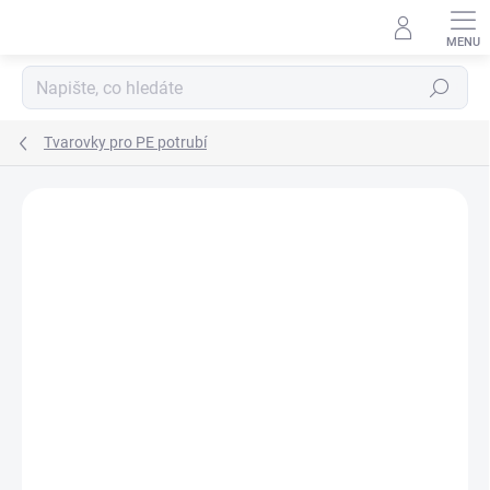
Přejít
na
obsah
Hledat
Tvarovky pro PE potrubí
Neohodnoceno
Podrobnosti hodnocení