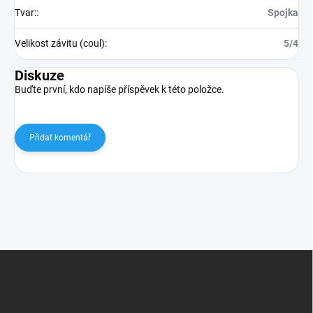
Tvar:
:
Spojka
Velikost závitu (coul)
:
5/4
Diskuze
Buďte první, kdo napíše příspěvek k této položce.
Přidat komentář
Z
á
p
a