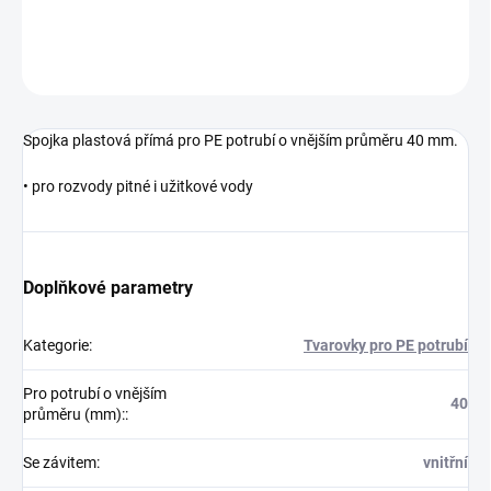
DETAILNÍ INFORMACE
ZEPTAT SE
Spojka plastová přímá pro PE potrubí o vnějším průměru 40 mm.
• pro rozvody pitné i užitkové vody
Doplňkové parametry
Kategorie
:
Tvarovky pro PE potrubí
Pro potrubí o vnějším
40
průměru (mm):
:
Se závitem
:
vnitřní