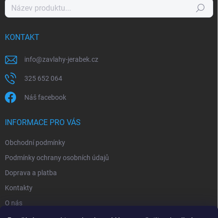
Hledat
KONTAKT
info
@
zavlahy-jerabek.cz
325 652 064
Náš facebook
INFORMACE PRO VÁS
Obchodní podmínky
Podmínky ochrany osobních údajů
Doprava a platba
Kontakty
O nás