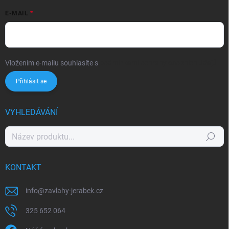
E-MAIL
Vložením e-mailu souhlasíte s
podmínkami ochrany osobních údajů
Přihlásit se
VYHLEDÁVÁNÍ
Hledat
KONTAKT
info
@
zavlahy-jerabek.cz
325 652 064