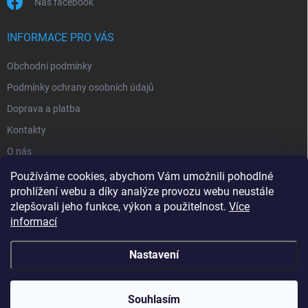
Náš facebook
INFORMACE PRO VÁS
Obchodní podmínky
Podmínky ochrany osobních údajů
Doprava a platba
Kontakty
O nás
Reklamace
Používáme cookies, abychom Vám umožnili pohodlné
prohlížení webu a díky analýze provozu webu neustále
zlepšovali jeho funkce, výkon a použitelnost.
Více
informací
Nastavení
Copyright 2026
zavlahy-jerabek.cz
. Všechna práva vyhrazena.
Souhlasím