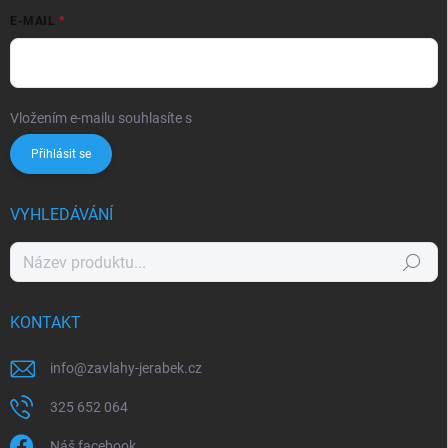
E-MAIL
Vložením e-mailu souhlasíte s
podmínkami ochrany osobních údajů
Přihlásit se
VYHLEDÁVÁNÍ
Hledat
KONTAKT
info
@
zavlahy-jerabek.cz
325 652 064
Náš facebook