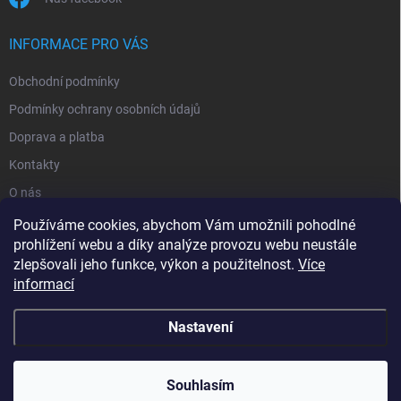
INFORMACE PRO VÁS
Obchodní podmínky
Podmínky ochrany osobních údajů
Doprava a platba
Kontakty
O nás
Reklamace
Používáme cookies, abychom Vám umožnili pohodlné
prohlížení webu a díky analýze provozu webu neustále
zlepšovali jeho funkce, výkon a použitelnost.
Více
informací
Nastavení
Copyright 2026
zavlahy-jerabek.cz
. Všechna práva vyhrazena.
Souhlasím