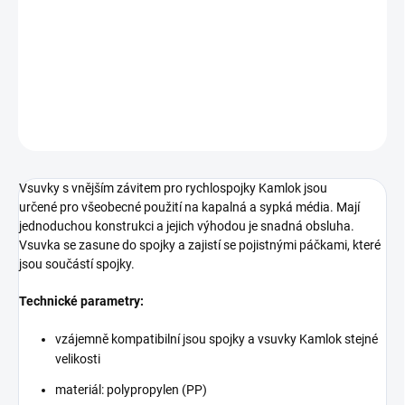
jednoduchou konstrukci a jejich výhodou je snadná obsluha.
Vsuvka se zasune do spojky a zajistí se pojistnými páčkami, které
jsou součástí spojky.
DETAILNÍ INFORMACE
ZEPTAT SE
Vsuvky s vnějším závitem pro rychlospojky Kamlok jsou
určené pro všeobecné použití na kapalná a sypká média. Mají
jednoduchou konstrukci a jejich výhodou je snadná obsluha.
Vsuvka se zasune do spojky a zajistí se pojistnými páčkami, které
jsou součástí spojky.
Technické parametry:
vzájemně kompatibilní jsou spojky a vsuvky Kamlok stejné
velikosti
materiál: polypropylen (PP)