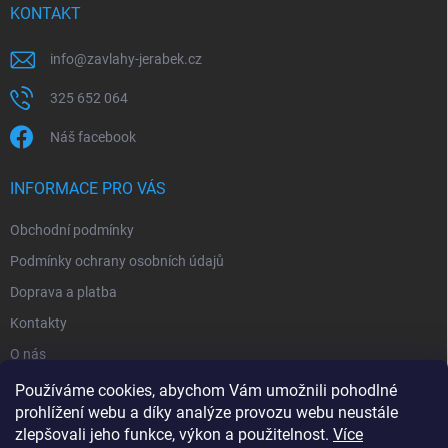
KONTAKT
info
@
zavlahy-jerabek.cz
325 652 064
Náš facebook
INFORMACE PRO VÁS
Obchodní podmínky
Podmínky ochrany osobních údajů
Doprava a platba
Kontakty
O nás
Reklamace
Používáme cookies, abychom Vám umožnili pohodlné
prohlížení webu a díky analýze provozu webu neustále
zlepšovali jeho funkce, výkon a použitelnost.
Více