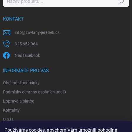
Hledat
KONTAKT
info
@
zavlahy-jerabek.cz
325 652 064
Náš facebook
INFORMACE PRO VÁS
Obchodní podmínky
Podmínky ochrany osobních údajů
Doprava a platba
Kontakty
O nás
Reklamace
Používáme cookies, abychom Vám umožnili pohodlné