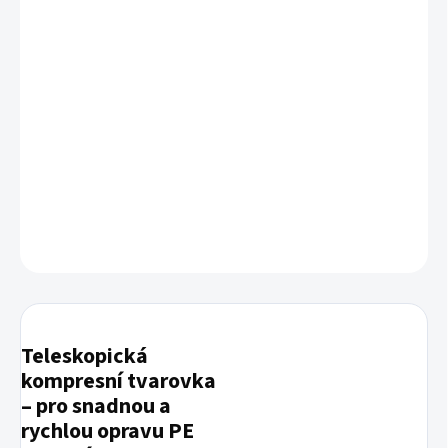
VARIANTA
−
+
Přidat do košíku
Teleskopická spojka pro snadnou a rychlou opravu poničeného PE
potrubí.
DETAILNÍ INFORMACE
ZEPTAT SE
Teleskopická
kompresní tvarovka
– pro snadnou a
rychlou opravu PE