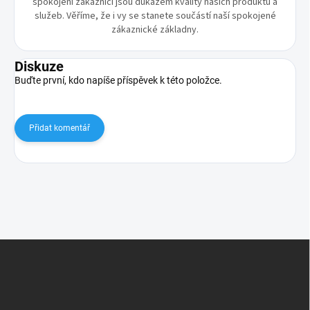
spokojení zákazníci jsou důkazem kvality našich produktů a
služeb. Věříme, že i vy se stanete součástí naší spokojené
zákaznické základny.
Diskuze
Buďte první, kdo napíše příspěvek k této položce.
Přidat komentář
Z
á
p
a
t