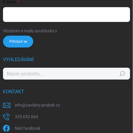
E-MAIL
Vložením e-mailu souhlasíte s
podmínkami ochrany osobních údajů
Přihlásit se
VYHLEDÁVÁNÍ
Hledat
KONTAKT
info
@
zavlahy-jerabek.cz
325 652 064
Náš facebook