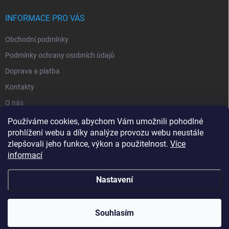
INFORMACE PRO VÁS
Obchodní podmínky
Podmínky ochrany osobních údajů
Doprava a platba
Kontakty
O nás
Reklamace
Používáme cookies, abychom Vám umožnili pohodlné
prohlížení webu a díky analýze provozu webu neustále
zlepšovali jeho funkce, výkon a použitelnost.
Více
informací
Nastavení
Copyright 2026
zavlahy-jerabek.cz
. Všechna práva vyhrazena.
Souhlasím
Vytvořil Shoptet