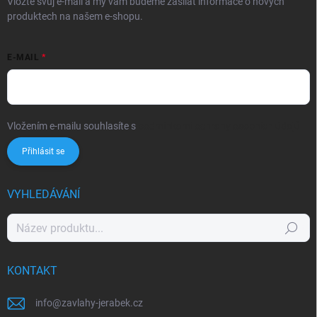
Vložte svůj e-mail a my vám budeme zasílat informace o nových
produktech na našem e-shopu.
E-MAIL
Vložením e-mailu souhlasíte s
podmínkami ochrany osobních údajů
Přihlásit se
VYHLEDÁVÁNÍ
Hledat
KONTAKT
info
@
zavlahy-jerabek.cz