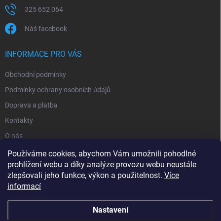
325 652 064
Náš facebook
INFORMACE PRO VÁS
Obchodní podmínky
Podmínky ochrany osobních údajů
Doprava a platba
Kontakty
O nás
Reklamace
Používáme cookies, abychom Vám umožnili pohodlné
prohlížení webu a díky analýze provozu webu neustále
zlepšovali jeho funkce, výkon a použitelnost.
Více
informací
Nastavení