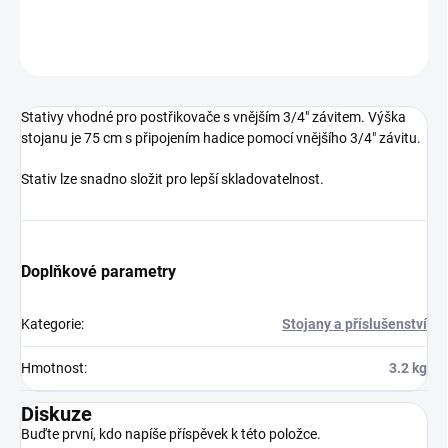
DETAILNÍ INFORMACE
ZEPTAT SE
Stativy vhodné pro postřikovače s vnějším 3/4" závitem. Výška
stojanu je 75 cm s připojením hadice pomocí vnějšího 3/4" závitu.
Stativ lze snadno složit pro lepší skladovatelnost.
Doplňkové parametry
Kategorie
:
Stojany a příslušenství
Hmotnost
:
3.2 kg
Diskuze
Buďte první, kdo napíše příspěvek k této položce.